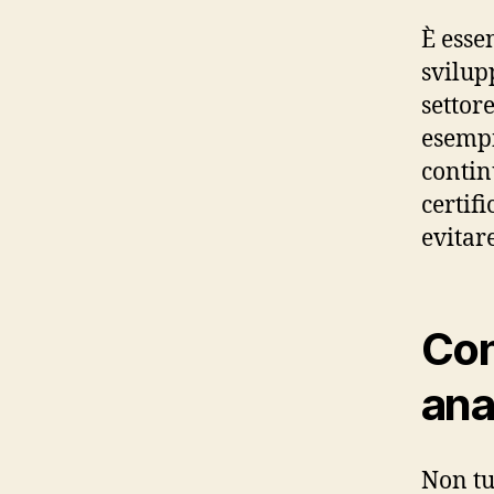
È esse
svilup
settor
esempi
contin
certifi
evitar
Con
anal
Non tu