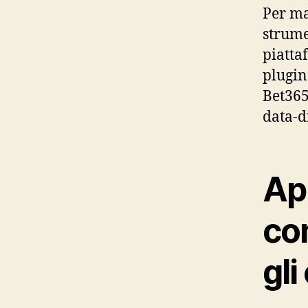
Per ma
strume
piatta
plugin
Bet365
data-d
App
co
gli