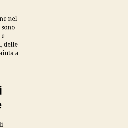
one nel
sono
 e
, delle
 aiuta a
i
e
di