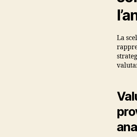
l’a
La scel
rappre
strate
valuta
Valu
pro
anal