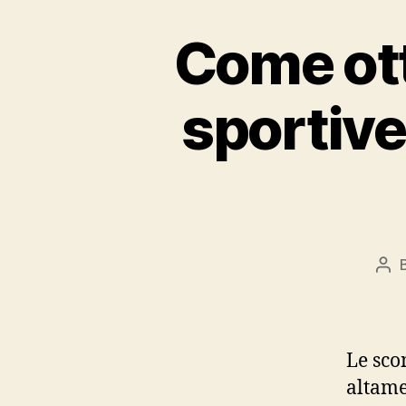
Come ot
sportive
Pos
aut
Le sco
altame