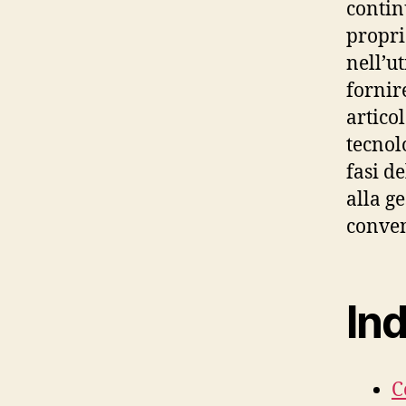
contin
propri
nell’ut
fornir
artico
tecnol
fasi d
alla ge
conven
Ind
C