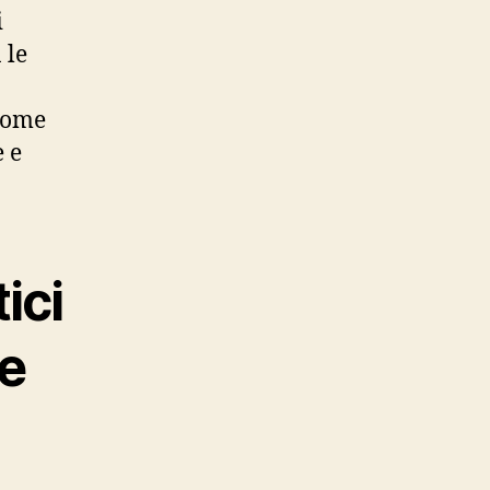
i
 le
 come
 e
ici
e