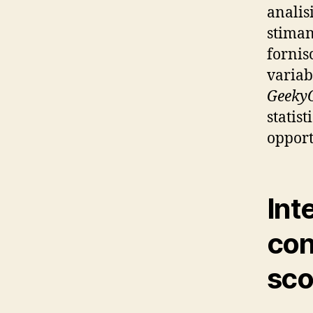
analis
stimano
fornis
variab
Geeky
statis
opport
Int
con
sco