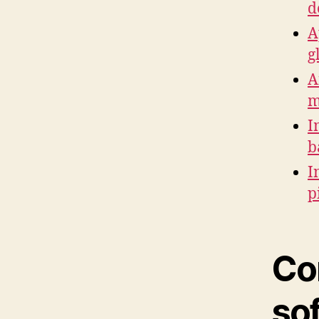
d
A
gl
A
m
I
b
I
p
Co
sof