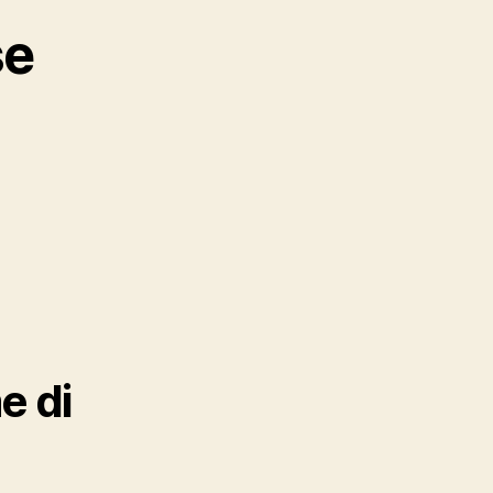
se
e di