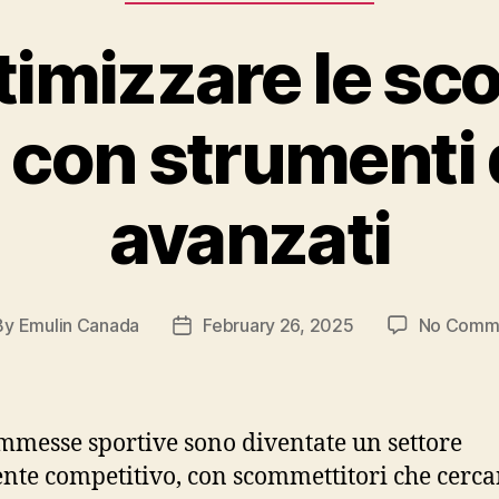
timizzare le s
 con strumenti d
avanzati
By
Emulin Canada
February 26, 2025
No Comm
t
Post
hor
date
mmesse sportive sono diventate un settore
nte competitivo, con scommettitori che cerc