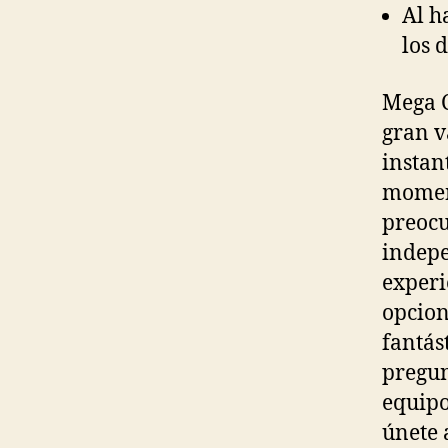
Al h
los 
Mega C
gran v
instan
moment
preocu
indepe
experi
opcion
fantás
pregun
equipo
únete 