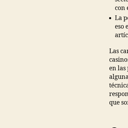
con 
La p
eso 
artí
Las ca
casino
en las
alguna
técnic
respon
que so