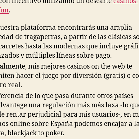
con incentivo utilizando un descarte
casinos-
fun
.
uestra plataforma encontrarás una amplia
edad de tragaperras, a partir de las clásicas s
 carretes hasta las modernas que incluye gráfi
zados y múltiples líneas sobre pago.
almente, mis mejores casinos on the web te
iten hacer el juego por diversión (gratis) o c
ro real.
ferencia de lo que pasa durante otros países
dvantage una regulación más más laxa -lo qu
e rentar perjudicial para mis usuarios-, en m
nos online sobre España podemos encajar a las
ta, blackjack to poker.