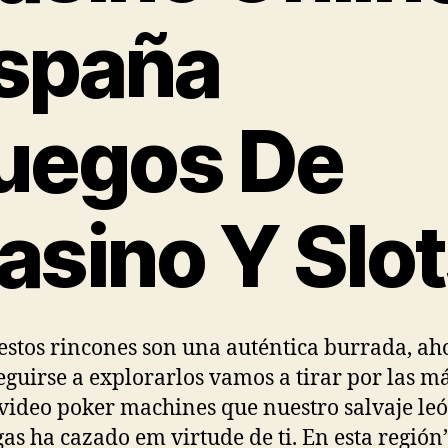
spaña
uegos De
asino Y Slo
estos rincones son una auténtica burrada, ah
eguirse a explorarlos vamos a tirar por las m
 video poker machines que nuestro salvaje le
as ha cazado em virtude de ti. En esta región