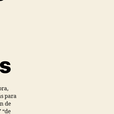
ts
ora,
ás para
ón de
” “de