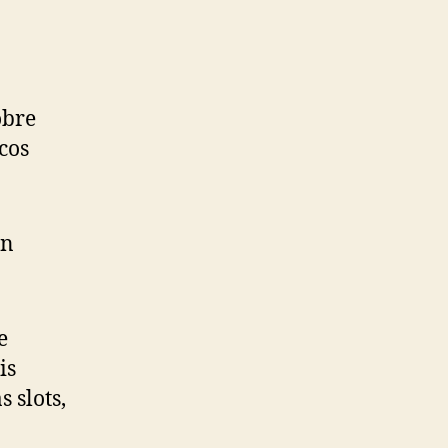
obre
cos
on
e
is
 slots,