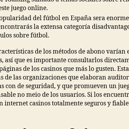
este juego online.
opularidad del fútbol en España sera enorme
encontrarás la extensa categoría disadvantag
culos sobre fútbol.
racterísticas de los métodos de abono varían 
s, así que es importante consultarlos directa
 páginas de los casinos que más lo gusten. Esta
s de las organizaciones que elaboran auditor
as con de seguridad, y que promueven un jue
sable no meio de los usuarios. Si los encuentr
n internet casinos totalmente seguros y fiable