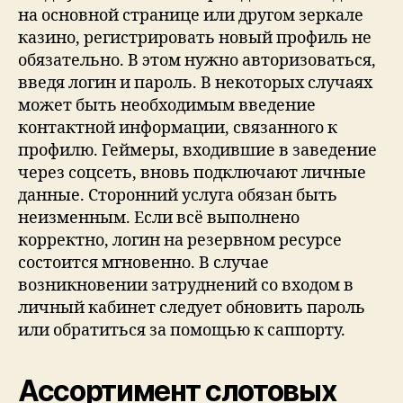
на основной странице или другом зеркале
казино, регистрировать новый профиль не
обязательно. В этом нужно авторизоваться,
введя логин и пароль. В некоторых случаях
может быть необходимым введение
контактной информации, связанного к
профилю. Геймеры, входившие в заведение
через соцсеть, вновь подключают личные
данные. Сторонний услуга обязан быть
неизменным. Если всё выполнено
корректно, логин на резервном ресурсе
состоится мгновенно. В случае
возникновении затруднений со входом в
личный кабинет следует обновить пароль
или обратиться за помощью к саппорту.
Ассортимент слотовых