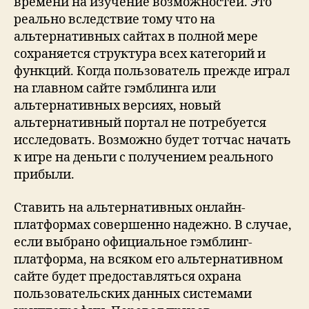
времени на изучение возможностей. Это
реально вследствие тому что на
альтернативных сайтах в полной мере
сохраняется структура всех категорий и
функций. Когда пользователь прежде играл
на главном сайте гэмблинга или
альтернативных версиях, новый
альтернативный портал не потребуется
исследовать. Возможно будет тотчас начать
к игре на деньги с получением реального
прибыли.
Ставить на альтернативных онлайн-
платформах совершенно надежно. В случае,
если выбрано официальное гэмблинг-
платформа, на всяком его альтернативном
сайте будет предоставляться охрана
пользовательских данных системами