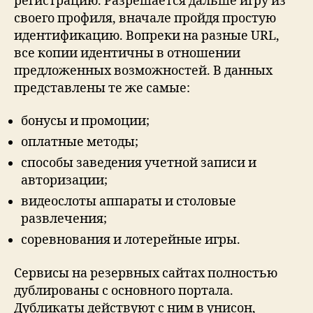
регистрацию. Разрешается дальше игру из
своего профиля, вначале пройдя простую
идентификацию. Вопреки на разные URL,
все копии идентичны в отношении
предложенных возможностей. В данных
представлены те же самые:
бонусы и промоции;
оплатные методы;
способы заведения учетной записи и
авторизации;
видеослоты аппараты и столовые
развлечения;
соревнования и лотерейные игры.
Сервисы на резервных сайтах полностью
дублированы с основного портала.
Дубликаты действуют с ним в унисон,