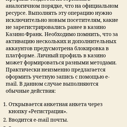
аналогичном порядке, что на официальном
ресурсе. Выполнять эту операцию нужно
исключительно новым посетителям, какие
не зарегистрировались ранее в казино
Казино Франк. Необходимо помнить, что за
активацию нескольких и дополнительных
аккаунтов предусмотрена блокировка в
платформе. Личный профиль в казино
может формироваться разными методами.
Практически неизменно предлагается
оформить учетную запись с помощью e-
mail. В данном случае выполняются
обычные действия:
Открывается анкетная анкета через
кнопку «Регистрация».
Вводится e-mail почты.