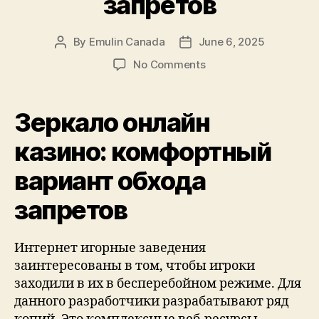
запретов
By
Emulin Canada
June 6, 2025
Post
Post
author
date
on
No Comments
Зеркало
онлайн
казино:
Зеркало онлайн
комфортный
вариант
казино: комфортный
обхода
вариант обхода
запретов
запретов
Интернет игорные заведения
заинтересованы в том, чтобы игроки
заходили в их в бесперебойном режиме. Для
данного разработчики разрабатывают ряд