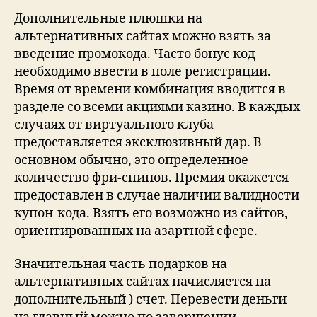
Дополнительные плюшки на
альтернативных сайтах можно взять за
введение промокода. Часто бонус код
необходимо ввести в поле регистрации.
Время от времени комбинация вводится в
разделе со всеми акциями казино. В каждых
случаях от виртуального клуба
предоставляется эксклюзивный дар. В
основном обычно, это определенное
количество фри-спинов. Премия окажется
предоставлен в случае наличии валидности
купон-кода. Взять его возможно из сайтов,
ориентированных на азартной сфере.
Значительная часть подарков на
альтернативных сайтах начисляется на
дополнительный ) счет. Перевести деньги