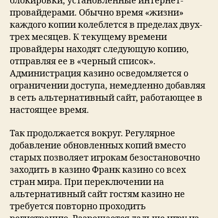
блокировки, установленные интернет-
провайдерами. Обычно время «жизни»
каждого копии колеблется в пределах двух-
трех месяцев. К текущему времени
провайдеры находят следующую копию,
отправляя ее в «черный список».
Администрация казино осведомляется о
ограничении доступа, немедленно добавляя
в сеть альтернативный сайт, работающее в
настоящее время.
Так продолжается вокруг. Регулярное
добавление обновленных копий вместо
старых позволяет игрокам безостановочно
заходить в казино Франк казино со всех
стран мира. При переключении на
альтернативный сайт гостям казино не
требуется повторно проходить