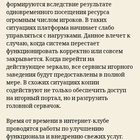
формируются вследствие результате
одновременного посещения ресурса
огромным числом игроков. В таких
ситуациях платформа начинает слабо
управляться с нагрузками. Данное влечет к
случаю, когда система перестает
функционировать корректно или совсем
закрывается. Когда перейти на
действующее зеркало, все сервисы игорного
заведения будут предоставлены в полной
мере. В схожих ситуациях копии
содействуют не только обеспечить доступ
на игорный портал, но и разгрузить
головной сервачок.
Время от времени в интернет-клубе
проводятся работы по улучшению
функционала и внедрению свежих услуг.