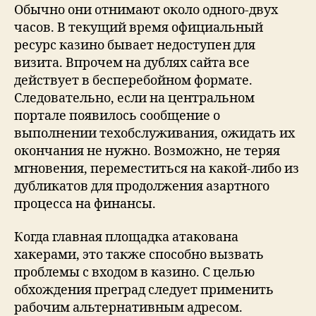
Обычно они отнимают около одного-двух
часов. В текущий время официальный
ресурс казино бывает недоступен для
визита. Впрочем на дублях сайта все
действует в бесперебойном формате.
Следовательно, если на центральном
портале появилось сообщение о
выполнении техобслуживания, ожидать их
окончания не нужно. Возможно, не теряя
мгновения, переместиться на какой-либо из
дубликатов для продолжения азартного
процесса на финансы.
Когда главная площадка атакована
хакерами, это также способно вызвать
проблемы с входом в казино. С целью
обхождения преград следует применить
рабочим альтернативным адресом.