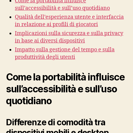
Come la portabilità influisce
mobile
sull’accessibilità e sull’uso quotidiano
vs
desktop
Qualità dell’esperienza utente e interfaccia
per
in relazione ai profili di giocatori
diversi
Implicazioni sulla sicurezza e sulla privacy
profili
in base ai diversi dispositivi
utenti
Impatto sulla gestione del tempo e sulla
produttività degli utenti
Come la portabilità influisce
sull’accessibilità e sull’uso
quotidiano
Differenze di comodità tra
dispositivi mobili e desktop