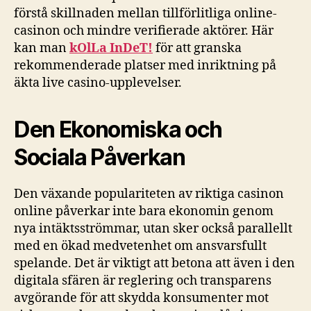
förstå skillnaden mellan tillförlitliga online-
casinon och mindre verifierade aktörer. Här
kan man
kOlLa InDeT!
för att granska
rekommenderade platser med inriktning på
äkta live casino-upplevelser.
Den Ekonomiska och
Sociala Påverkan
Den växande populariteten av riktiga casinon
online påverkar inte bara ekonomin genom
nya intäktsströmmar, utan sker också parallellt
med en ökad medvetenhet om ansvarsfullt
spelande. Det är viktigt att betona att även i den
digitala sfären är reglering och transparens
avgörande för att skydda konsumenter mot