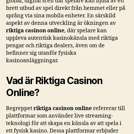
global, digital scen där spelare kan njuta av ett
online
brett utbud av spel direkt från hemmet eller på
språng via sina mobila enheter. En särskild
aspekt av denna utveckling är ökningen av
riktiga casinon online
, där spelare kan
uppleva autentisk kasinokänsla med riktiga
pengar och riktiga dealers, även om de
befinner sig utanför fysiska
kasinoanläggningar.
Vad är Riktiga Casinon
Online?
Begreppet
riktiga casinon online
refererar till
plattformar som använder live streaming-
teknologi för att skapa en känsla av att spela i
ett fysisk kasino. Dessa plattformar erbjuder