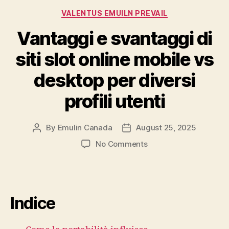
Categories
VALENTUS EMUILN PREVAIL
Vantaggi e svantaggi di
siti slot online mobile vs
desktop per diversi
profili utenti
By
Emulin Canada
August 25, 2025
Post
Post
author
date
on
No Comments
Vantaggi
e
svantaggi
di
Indice
siti
slot
online