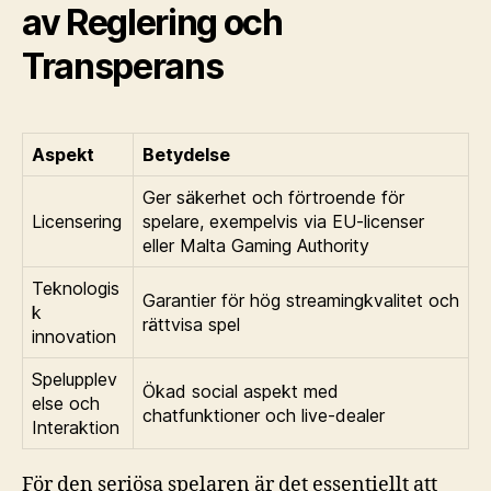
av Reglering och
Transperans
Aspekt
Betydelse
Ger säkerhet och förtroende för
Licensering
spelare, exempelvis via EU-licenser
eller Malta Gaming Authority
Teknologis
Garantier för hög streamingkvalitet och
k
rättvisa spel
innovation
Spelupplev
Ökad social aspekt med
else och
chatfunktioner och live-dealer
Interaktion
För den seriösa spelaren är det essentiellt att