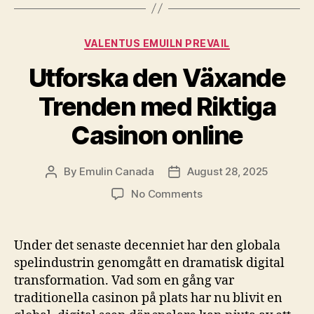
Categories
VALENTUS EMUILN PREVAIL
Utforska den Växande
Trenden med Riktiga
Casinon online
By
Emulin Canada
August 28, 2025
Post
Post
author
date
on
No Comments
Utforska
den
Växande
Under det senaste decenniet har den globala
Trenden
spelindustrin genomgått en dramatisk digital
med
transformation. Vad som en gång var
Riktiga
traditionella casinon på plats har nu blivit en
Casinon