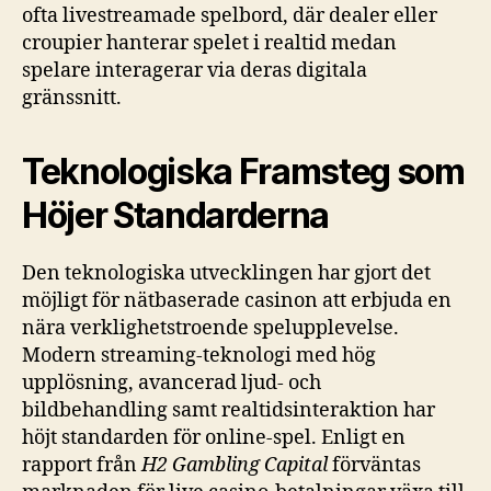
ofta livestreamade spelbord, där dealer eller
croupier hanterar spelet i realtid medan
spelare interagerar via deras digitala
gränssnitt.
Teknologiska Framsteg som
Höjer Standarderna
Den teknologiska utvecklingen har gjort det
möjligt för nätbaserade casinon att erbjuda en
nära verklighetstroende spelupplevelse.
Modern streaming-teknologi med hög
upplösning, avancerad ljud- och
bildbehandling samt realtidsinteraktion har
höjt standarden för online-spel. Enligt en
rapport från
H2 Gambling Capital
förväntas