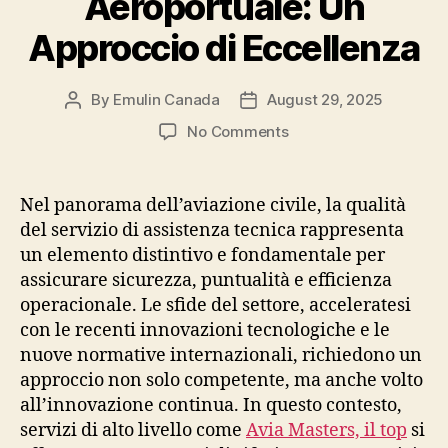
Aeroportuale: Un
Approccio di Eccellenza
By
Emulin Canada
August 29, 2025
Post
Post
author
date
on
No Comments
Innovazione
e
Competenza
Nel panorama dell’aviazione civile, la qualità
nell’Assistenza
del servizio di assistenza tecnica rappresenta
Tecnica
un elemento distintivo e fondamentale per
Aeroportuale:
assicurare sicurezza, puntualità e efficienza
Un
operacionale. Le sfide del settore, acceleratesi
Approccio
con le recenti innovazioni tecnologiche e le
di
Eccellenza
nuove normative internazionali, richiedono un
approccio non solo competente, ma anche volto
all’innovazione continua. In questo contesto,
servizi di alto livello come
Avia Masters, il top
si