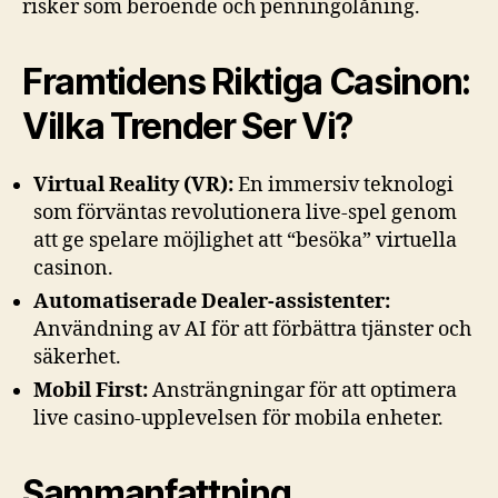
risker som beroende och penningolåning.
Framtidens Riktiga Casinon:
Vilka Trender Ser Vi?
Virtual Reality (VR):
En immersiv teknologi
som förväntas revolutionera live-spel genom
att ge spelare möjlighet att “besöka” virtuella
casinon.
Automatiserade Dealer-assistenter:
Användning av AI för att förbättra tjänster och
säkerhet.
Mobil First:
Ansträngningar för att optimera
live casino-upplevelsen för mobila enheter.
Sammanfattning