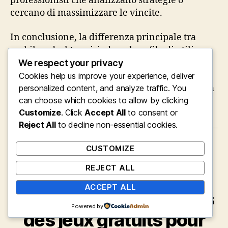
professionisti che analizzano strategie o
cercano di massimizzare le vincite.
In conclusione, la differenza principale tra
mobile e desktop risiede nel profilo di utilizzo:
il mobile favorisce l’immediatezza e la facilità
We respect your privacy
d’accesso, mentre il desktop permette
Cookies help us improve your experience, deliver
un’esperienza più approfondita e sicura, adatta
personalized content, and analyze traffic. You
a utenti più esigenti e responsabili.
can choose which cookies to allow by clicking
Customize
. Click
Accept All
to consent or
Reject All
to decline non-essential cookies.
CUSTOMIZE
Categories
VALENTUS EMUILN PREVAIL
REJECT ALL
Découvrir les
ACCEPT ALL
fonctionnalités cachées
Powered by
des jeux gratuits pour