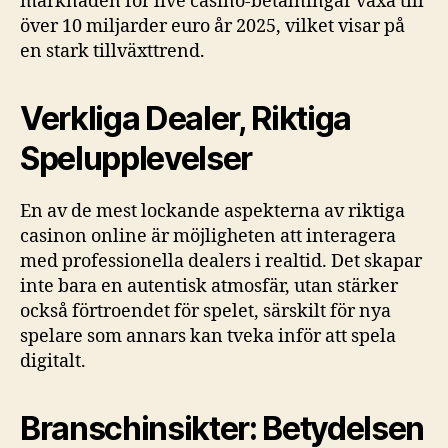
marknaden för live casino-betalningar växa till
över
10 miljarder euro
år 2025, vilket visar på
en stark tillväxttrend.
Verkliga Dealer, Riktiga
Spelupplevelser
En av de mest lockande aspekterna av riktiga
casinon online är möjligheten att interagera
med professionella dealers i realtid. Det skapar
inte bara en autentisk atmosfär, utan stärker
också förtroendet för spelet, särskilt för nya
spelare som annars kan tveka inför att spela
digitalt.
Branschinsikter: Betydelsen