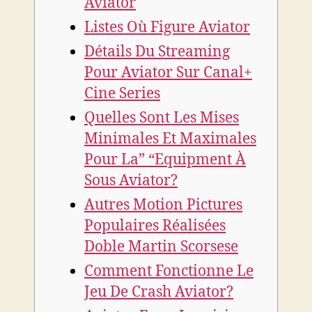
Aviator
Listes Où Figure Aviator
Détails Du Streaming
Pour Aviator Sur Canal+
Cine Series
Quelles Sont Les Mises
Minimales Et Maximales
Pour La” “Equipment À
Sous Aviator?
Autres Motion Pictures
Populaires Réalisées
Doble Martin Scorsese
Comment Fonctionne Le
Jeu De Crash Aviator?