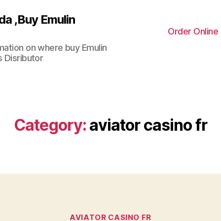
da ,Buy Emulin
Order Online
rmation on where buy Emulin
 Disributor
Category:
aviator casino fr
Categories
AVIATOR CASINO FR