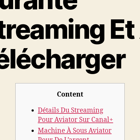
treaming Et
élécharger
Content
Détails Du Streaming
Pour Aviator Sur Canal+
Machine À Sous Aviator