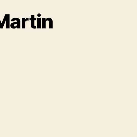
 Martin