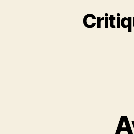
Critiq
A