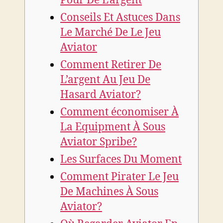
Pour De L’argent
Conseils Et Astuces Dans
Le Marché De Le Jeu
Aviator
Comment Retirer De
L’argent Au Jeu De
Hasard Aviator?
Comment économiser À
La Equipment À Sous
Aviator Spribe?
Les Surfaces Du Moment
Comment Pirater Le Jeu
De Machines À Sous
Aviator?