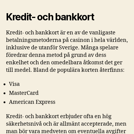
Kredit- och bankkort
Kredit- och bankkort är en av de vanligaste
betalningsmetoderna på casinon i hela världen,
inklusive de utanför Sverige. Många spelare
föredrar denna metod på grund av dess
enkelhet och den omedelbara åtkomst det ger
till medel. Bland de populära korten återfinns:
Visa
MasterCard
American Express
Kredit- och bankkort erbjuder ofta en hög
säkerhetsnivå och är allmänt accepterade, men
man bör vara medveten om eventuella avgifter