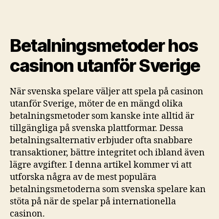
Betalningsmetoder hos
casinon utanför Sverige
När svenska spelare väljer att spela på casinon
utanför Sverige, möter de en mängd olika
betalningsmetoder som kanske inte alltid är
tillgängliga på svenska plattformar. Dessa
betalningsalternativ erbjuder ofta snabbare
transaktioner, bättre integritet och ibland även
lägre avgifter. I denna artikel kommer vi att
utforska några av de mest populära
betalningsmetoderna som svenska spelare kan
stöta på när de spelar på internationella
casinon.