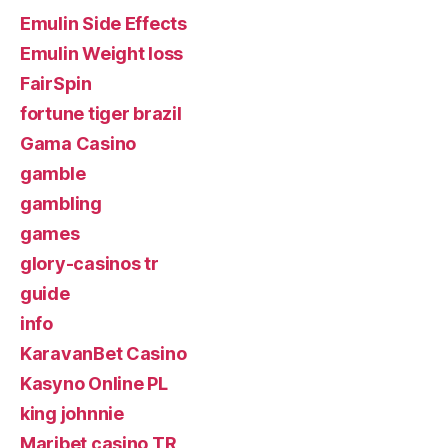
Emulin Side Effects
Emulin Weight loss
FairSpin
fortune tiger brazil
Gama Casino
gamble
gambling
games
glory-casinos tr
guide
info
KaravanBet Casino
Kasyno Online PL
king johnnie
Maribet casino TR