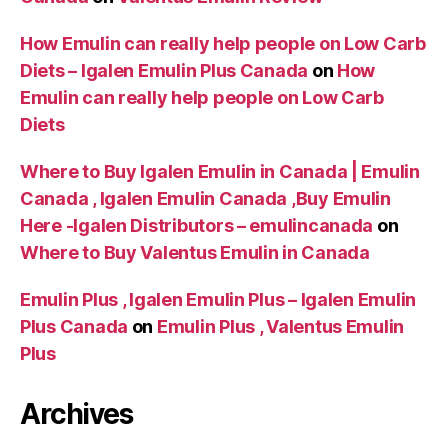
How Emulin can really help people on Low Carb
Diets – Igalen Emulin Plus Canada
on
How
Emulin can really help people on Low Carb
Diets
Where to Buy Igalen Emulin in Canada | Emulin
Canada , Igalen Emulin Canada ,Buy Emulin
Here -Igalen Distributors – emulincanada
on
Where to Buy Valentus Emulin in Canada
Emulin Plus , Igalen Emulin Plus – Igalen Emulin
Plus Canada
on
Emulin Plus , Valentus Emulin
Plus
Archives