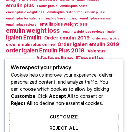
emulin plus
Emulin plus c
emulin plus costs
emulin plus c weight loss
emulin plus distributor
emulin plus e
emulin plus for sale
emulin plus free shipping
emulin plus near me
emulin plus weight loss
emulin plus reviews
emulin weight loss
emulin weight loss reviews
igalen
Igalen Emulin
Order emulin 2019
order emulin plus
Order Igalen emulin 2019
order emulin plus online
order igalen Emulin Plus 2019
Valentus
Valentus Emulin
Valentus Emulic m
Valentus emulin c
We respect your privacy
Cookies help us improve your experience, deliver
Valentus Emulin M
Valentus Emulin canada
personalized content, and analyze traffic. You
What Is Emulin
Where to Buy Emulin
can choose which cookies to allow by clicking
Where to buy emulin 2019
Customize
. Click
Accept All
to consent or
where to buy emulin 2020
Where to Buy Emulin best deals
Where to Buy Emulin c
Reject All
to decline non-essential cookies.
Where to Buy Emulin m
where to buy emulin plus
CUSTOMIZE
Where to buy valentus emulin
REJECT ALL