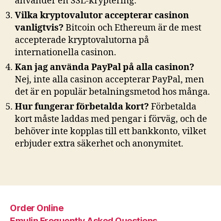
använder en SSL-kryptering.
Vilka kryptovalutor accepterar casinon
vanligtvis?
Bitcoin och Ethereum är de mest
accepterade kryptovalutorna på
internationella casinon.
Kan jag använda PayPal på alla casinon?
Nej, inte alla casinon accepterar PayPal, men
det är en populär betalningsmetod hos många.
Hur fungerar förbetalda kort?
Förbetalda
kort måste laddas med pengar i förväg, och de
behöver inte kopplas till ett bankkonto, vilket
erbjuder extra säkerhet och anonymitet.
Order Online
Emulin Frequently Asked Questions