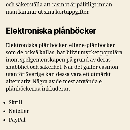
och säkerställa att casinot är pålitligt innan
man lämnar ut sina kortuppgifter.
Elektroniska plånböcker
Elektroniska plånböcker, eller e-plånböcker
som de också kallas, har blivit mycket populära
inom spelgemenskapen på grund av deras
snabbhet och säkerhet. När det gäller casinon
utanför Sverige kan dessa vara ett utmärkt
alternativ. Några av de mest använda e-
plånböckerna inkluderar:
Skrill
Neteller
PayPal