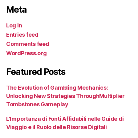
Meta
Log in
Entries feed
Comments feed
WordPress.org
Featured Posts
The Evolution of Gambling Mechanics:
Unlocking New Strategies ThroughMultiplier
Tombstones Gameplay
L’Importanza di Fonti Affidabili nelle Guide di
Viaggio e il Ruolo delle Risorse Digitali