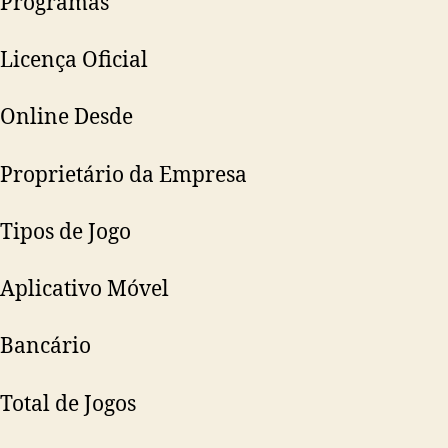
Programas
Licença Oficial
Online Desde
Proprietário da Empresa
Tipos de Jogo
Aplicativo Móvel
Bancário
Total de Jogos