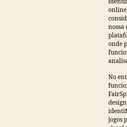
identi
online
consid
nossa 
plataf
onde p
funcio
analis
No ent
funcio
FairSp
design
identi
jogos 