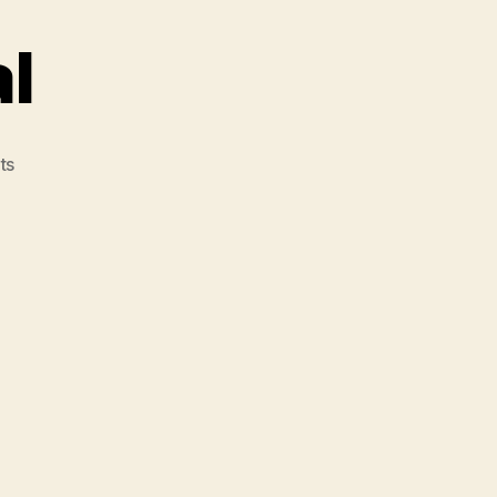
l
on
ts
Fairspin
Portugal