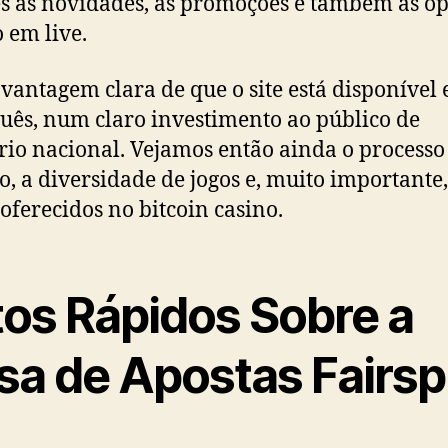
s as novidades, as promoções e também as o
o em live.
vantagem clara de que o site está disponível
uês, num claro investimento ao público de
ório nacional. Vejamos então ainda o processo
ro, a diversidade de jogos e, muito importante,
oferecidos no bitcoin casino.
tos Rápidos Sobre a
sa de Apostas Fairsp