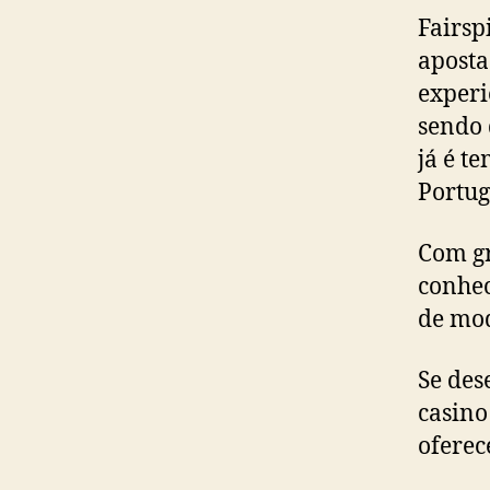
Fairsp
aposta
experi
sendo 
já é t
Portug
Com gr
conhec
de mod
Se des
casino
oferec