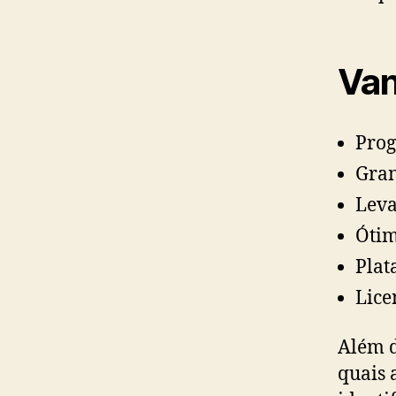
Va
Prog
Gran
Leva
Ótim
Plat
Lice
Além d
quais 