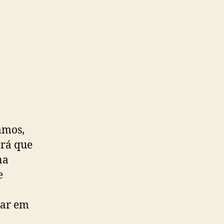
amos,
erá que
na
e
rar em