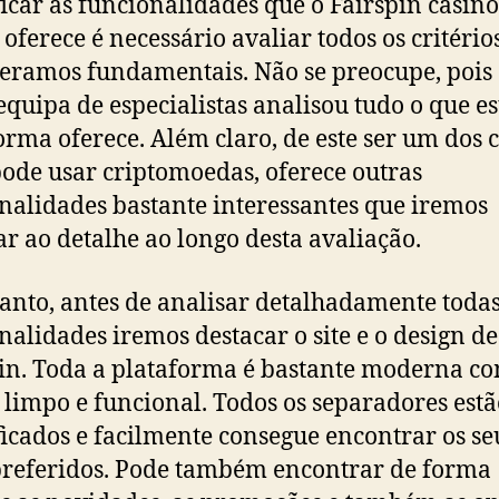
ficar as funcionalidades que o Fairspin casino
 oferece é necessário avaliar todos os critério
eramos fundamentais. Não se preocupe, pois
equipa de especialistas analisou tudo o que es
orma oferece. Além claro, de este ser um dos 
ode usar criptomoedas, oferece outras
nalidades bastante interessantes que iremos
ar ao detalhe ao longo desta avaliação.
anto, antes de analisar detalhadamente todas
nalidades iremos destacar o site e o design de
in. Toda a plataforma é bastante moderna c
 limpo e funcional. Todos os separadores est
ficados e facilmente consegue encontrar os se
preferidos. Pode também encontrar de forma