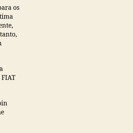
para os
ótima
ente,
tanto,
n
a
 FIAT
pin
he