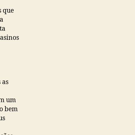
s que
 a
ta
casinos
 as
om um
ão bem
us