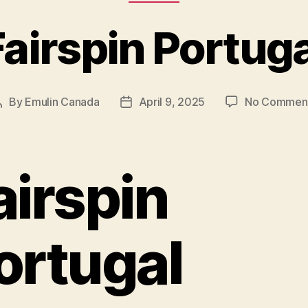
Fairspin Portuga
By
Emulin Canada
April 9, 2025
No Commen
Post
Post
author
date
airspin
ortugal