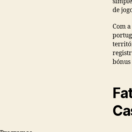
simple
de jog
Com a 
portug
territ
regist
bónus 
Fa
Ca