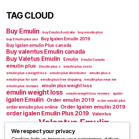
TAG CLOUD
Buy Emulin
buy Emulin Australia
buy emulin plus
Buy Igalen Emulin 2019
buy Emulin plus usa
Buy Igalen emulin Plus canada
Buy valentus Emulin canada
Buy Valetus Emulin
Emulin
Emulin Canada
emulin plus
Emulin plus c
emulin plus costs
emulin plus c weight loss
emulin plus distributor
emulin plus e
emulin plus for sale
emulin plus free shipping
emulin plus near me
emulin plus weight loss
emulin plus reviews
emulin weight loss
emulin weight loss reviews
igalen
Igalen Emulin
Order emulin 2019
order emulin plus
Order Igalen emulin 2019
order emulin plus online
order igalen Emulin Plus 2019
Valentus
Valentus Emulin
Valentus Emulic m
We respect your privacy
Valentus emulin c