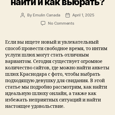
найти и как выбрать?
By
Emulin Canada
April 1, 2025
Post
Post
author
date
on
No Comments
Шлюхи
Краснодара
онлайн
Если вы ищете новый и увлекательный
—
способ провести свободное время, то интим
свежие
услуги шлюх могут стать отличным
анкеты
вариантом. Сегодня существует огромное
с
количество сайтов, где можно найти анкеты
фото:
шлюх Краснодара с фото, чтобы выбрать
где
найти
подходящую девушку для свидания. В этой
и
статье мы подробно рассмотрим, как найти
как
идеальную шлюху онлайн, а также как
выбрать?
избежать неприятных ситуаций и найти
настоящее удовольствие.