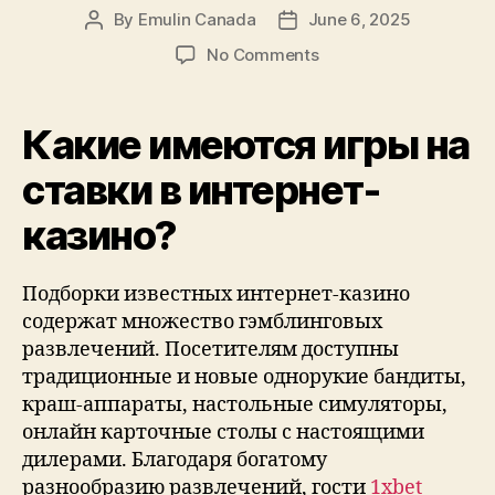
By
Emulin Canada
June 6, 2025
Post
Post
author
date
on
No Comments
Какие
имеются
игры
Какие имеются игры на
на
ставки
ставки в интернет-
в
казино?
интернет-
казино?
Подборки известных интернет-казино
содержат множество гэмблинговых
развлечений. Посетителям доступны
традиционные и новые однорукие бандиты,
краш-аппараты, настольные симуляторы,
онлайн карточные столы с настоящими
дилерами. Благодаря богатому
разнообразию развлечений, гости
1xbet