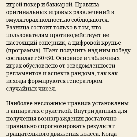
игрой покер и баккарой. Правила
оригинальных игровых развлечений в
эмуляторах полностью соблюдаются.
Разница состоит только в том, что
пользователям противодействует не
настоящий соперник, а цифровой крупье
(программа). Шанс получить над ним победу
составляет 50×50. Основное в табличных
играх обусловлено от осведомленности
регламентов и аспекта рандома, так как
исходы формируются генератором
случайных чисел.
Наиболее несложные правила установлены
в аппаратах с рулеткой. Внутри данных для
получения вознаграждения достаточно
правильно спрогнозировать результат
вращательного движения колеса. Когда