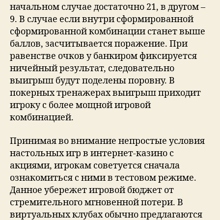
начальном случае достаточно 21, в другом –
9. В случае если внутри сформированной
сформированной комбинации станет выше
баллов, засчитывается поражение. При
равенстве очков у банкиром фиксируется
ничейный результат, следовательно
выигрыш будут поделены поровну. В
покерных тренажерах выигрыш приходит
игроку с более мощной игровой
комбинацией.
Принимая во внимание непростые условия
настольных игр в интернет-казино с
акциями, игрокам советуется сначала
ознакомиться с ними в тестовом режиме.
Данное убережет игровой бюджет от
стремительного мгновенной потери. В
виртуальных клубах обычно предлагаются