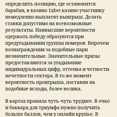
определить позицию, где остановится
барабан, в казино 1xbet казино участнику
немедленно выплатят выигрыш. Делать
ставки допустимо на всевозможные
результаты. Наивысшие вероятности
одержать победу образуются при
предугадывании группы номеров. Впрочем
вознаграждения за подобные пари
незначительные. Значительные призы
предоставляются за угадывание
индивидуальных цифр, оттенка и четности-
нечетности сектора. В то же момент
вероятность проигрыша, поставив на
подобные исходы, более велика.
В картах правила чуть-чуть труднее. В очко
и баккара для триумфа нужно получить
больше баллов, чем у онлайн крупье. В