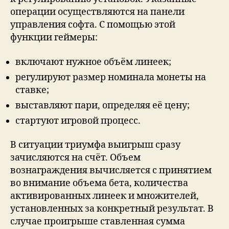
операции осуществляются на панели
управления софта. С помощью этой
функции геймеры:
включают нужное объём линеек;
регулируют размер номинала монеты на
ставке;
выставляют пари, определяя её цену;
стартуют игровой процесс.
В ситуации триумфа выигрыш сразу
зачисляются на счёт. Объем
вознаграждения вычисляется с принятием
во внимание объема бета, количества
активированных линеек и множителей,
установленных за конкретный результат. В
случае проигрыше ставленная сумма