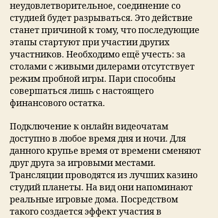
неудовлетворительное, соединение со
студией будет разрываться. Это действие
станет причиной к тому, что последующие
этапы стартуют при участии других
участников. Необходимо ещё учесть: за
столами с живыми дилерами отсутствует
режим пробной игры. Пари способны
совершаться лишь с настоящего
финансового остатка.
Подключение к онлайн видеочатам
доступно в любое время дня и ночи. Для
данного крупье время от времени сменяют
друг друга за игровыми местами.
Трансляции проводятся из лучших казино
студий планеты. На вид они напоминают
реальные игровые дома. Посредством
такого создается эффект участия в