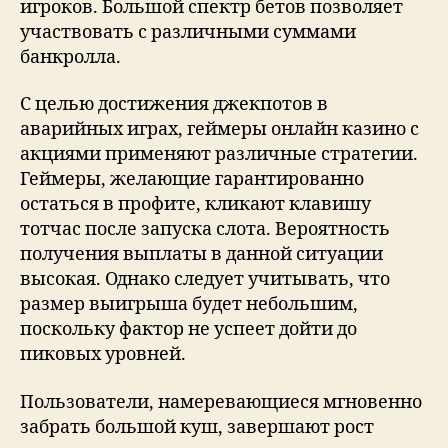
игроков. Большой спектр бетов позволяет
участвовать с различными суммами
банкролла.
С целью достижения джекпотов в
аварийных играх, геймеры онлайн казино с
акциями применяют различные стратегии.
Геймеры, желающие гарантированно
остаться в профите, кликают клавишу
тотчас после запуска слота. Вероятность
получения выплаты в данной ситуации
высокая. Однако следует учитывать, что
размер выигрыша будет небольшим,
поскольку фактор не успеет дойти до
пиковых уровней.
Пользователи, намеревающиеся мгновенно
забрать большой куш, завершают рост