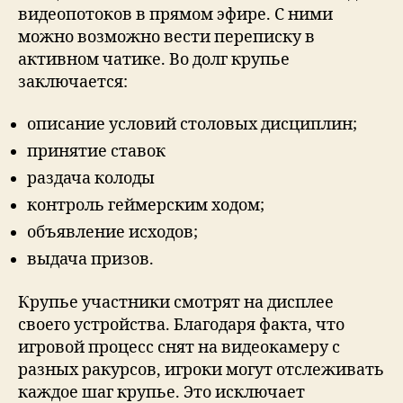
видеопотоков в прямом эфире. С ними
можно возможно вести переписку в
активном чатике. Во долг крупье
заключается:
описание условий столовых дисциплин;
принятие ставок
раздача колоды
контроль геймерским ходом;
объявление исходов;
выдача призов.
Крупье участники смотрят на дисплее
своего устройства. Благодаря факта, что
игровой процесс снят на видеокамеру с
разных ракурсов, игроки могут отслеживать
каждое шаг крупье. Это исключает