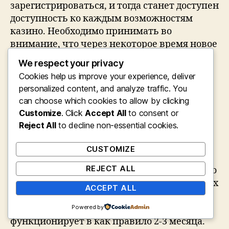
зарегистрироваться, и тогда станет доступен
доступность ко каждым возможностям
казино. Необходимо принимать во
внимание, что через некоторое время новое
альтернативный адрес тоже будет
We respect your privacy
заблокировано. В подобной ситуации
Cookies help us improve your experience, deliver
следует перейти на запасной запасной
personalized content, and analyze traffic. You
платформу.
can choose which cookies to allow by clicking
Customize
. Click
Accept All
to consent or
Рабочие линки на альтернативные сайты
Reject All
to decline non-essential cookies.
можно спросить через живой чат у
специалистов технической поддержки. В
CUSTOMIZE
случае если ограничение уже теперь
REJECT ALL
настигла неожиданно, URL-адреса несложно
обнаружить на специализированных сайтах
ACCEPT ALL
или в поисковых результатах. Любое
отражение казино стабильно
Powered by
функционирует в как правило 2-3 месяца.