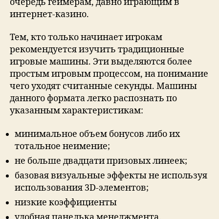
очередь геймерам, давно играющим в
интернет-казино.
Тем, кто только начинает игрокам
рекомендуется изучить традиционные
игровые машины. Эти выделяются более
простым игровым процессом, на понимание
чего уходят считанные секунды. Машины
данного формата легко распознать по
указанным характеристикам:
минимальное объем бонусов либо их
тотальное неимение;
не больше двадцати призовых линеек;
базовая визуальные эффекты не используя
использования 3D-элементов;
низкие коэффициенты
удобная панелька менеджмента.