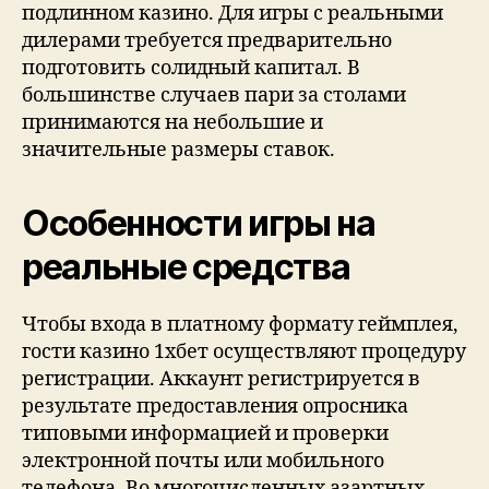
подлинном казино. Для игры с реальными
дилерами требуется предварительно
подготовить солидный капитал. В
большинстве случаев пари за столами
принимаются на небольшие и
значительные размеры ставок.
Особенности игры на
реальные средства
Чтобы входа в платному формату геймплея,
гости казино 1хбет осуществляют процедуру
регистрации. Аккаунт регистрируется в
результате предоставления опросника
типовыми информацией и проверки
электронной почты или мобильного
телефона. Во многочисленных азартных