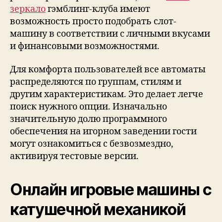
зеркало
гэмблинг-клуба имеют
возможность просто подобрать слот-
машину в соответствии с личными вкусами
и финансовыми возможностями.
Для комфорта пользователей все автоматы
распределяются по группам, стилям и
другим характеристикам. Это делает легче
поиск нужного опции. Изначально
значительную долю программного
обеспечения на игорном заведении гости
могут ознакомиться с безвозмездно,
активируя тестовые версии.
Онлайн игровые машины с
катушечной механикой