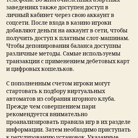
заведениях также доступен доступ в
личный кабинет через свою аккаунт в
соцсети. После входа в казино игроки
добавляют деньги на аккаунт в сети, чтобы
получить доступ к платным слот-машинам.
Чтобы депонирования баланса доступны
различные методы. Самые используемы
транзакции с применением дебетовых карт
и цифровых кошельков.
С пополненным счетом игроки могут
стартовать к подбору виртуальных
автоматов из собрания игорного клуба.
Прежде чем совершением пари
рекомендуется внимательно
проанализировать правила игр в их разделе
информации. Затем необходимо приступать
к регулированию установок. Указанные