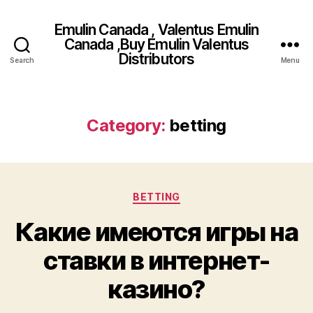
Emulin Canada , Valentus Emulin
Canada ,Buy Emulin Valentus
Distributors
Search
Menu
Category:
betting
Categories
BETTING
Какие имеются игры на
ставки в интернет-
казино?