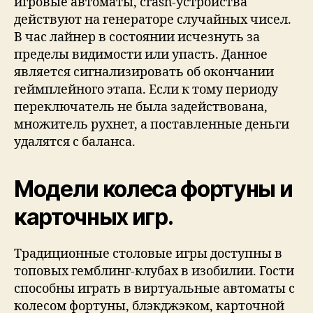
игровые автоматы, crash-устройства
действуют на генераторе случайных чисел.
В час лайнер в состоянии исчезнуть за
пределы видимости или упасть. Данное
является сигнализировать об окончании
геймплейного этапа. Если к тому периоду
переключатель не была задействована,
множитель рухнет, а поставленные деньги
удалятся с баланса.
Модели колеса фортуны и
карточных игр.
Традиционные столовые игры доступны в
топовых гемблинг-клубах в изобилии. Гости
способны играть в виртуальные автоматы с
колесом фортуны, блэкджэком, карточной