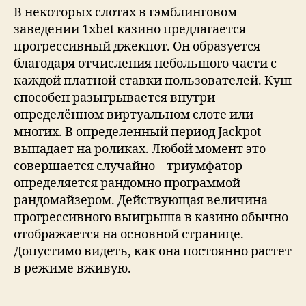
В некоторых слотах в гэмблинговом
заведении 1xbet казино предлагается
прогрессивный джекпот. Он образуется
благодаря отчисления небольшого части с
каждой платной ставки пользователей. Куш
способен разыгрывается внутри
определённом виртуальном слоте или
многих. В определенный период Jackpot
выпадает на роликах. Любой момент это
совершается случайно – триумфатор
определяется рандомно программой-
рандомайзером. Действующая величина
прогрессивного выигрыша в казино обычно
отображается на основной странице.
Допустимо видеть, как она постоянно растет
в режиме вживую.