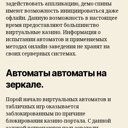
задействовать аппликацию, демо спины
имеют возможность инициироваться даже
офлайн. Данную возможность в настоящее
время предоставляют большинство
виртуальные казино. Информация о
испытании автоматов и применяемых
методах онлайн-заведения не хранят на
своих серверных системах.
Автоматы автоматы на
зеркале.
Порой начало виртуальных автоматов и
табличных игр оказывается
заблокированным по причине
блокирования казино-портала. С данной