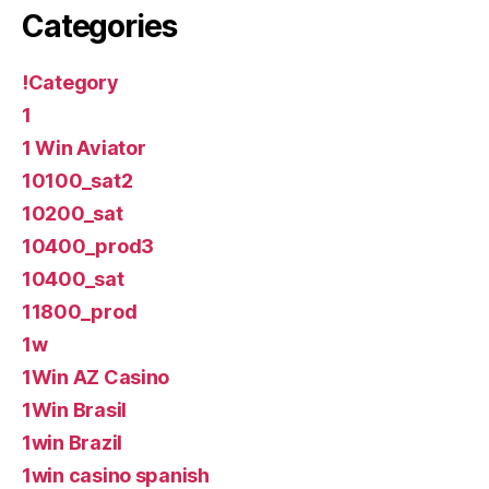
Categories
!Category
1
1 Win Aviator
10100_sat2
10200_sat
10400_prod3
10400_sat
11800_prod
1w
1Win AZ Casino
1Win Brasil
1win Brazil
1win casino spanish