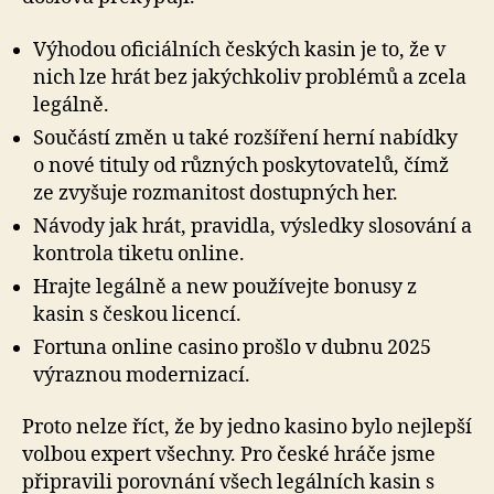
Výhodou oficiálních českých kasin je to, že v
nich lze hrát bez jakýchkoliv problémů a zcela
legálně.
Součástí změn u také rozšíření herní nabídky
o nové tituly od různých poskytovatelů, čímž
ze zvyšuje rozmanitost dostupných her.
Návody jak hrát, pravidla, výsledky slosování a
kontrola tiketu online.
Hrajte legálně a new používejte bonusy z
kasin s českou licencí.
Fortuna online casino prošlo v dubnu 2025
výraznou modernizací.
Proto nelze říct, že by jedno kasino bylo nejlepší
volbou expert všechny. Pro české hráče jsme
připravili porovnání všech legálních kasin s