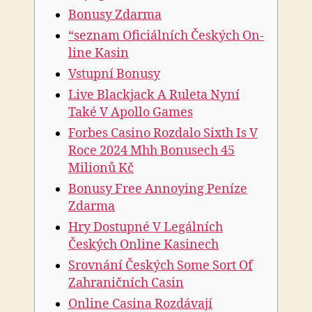
Bonusy Zdarma
“seznam Oficiálních Českých On-
line Kasin
Vstupní Bonusy
Live Blackjack A Ruleta Nyní
Také V Apollo Games
Forbes Casino Rozdalo Sixth Is V
Roce 2024 Mhh Bonusech 45
Milionů Kč
Bonusy Free Annoying Peníze
Zdarma
Hry Dostupné V Legálních
Českých Online Kasinech
Srovnání Českých Some Sort Of
Zahraničních Casin
Online Casina Rozdávají