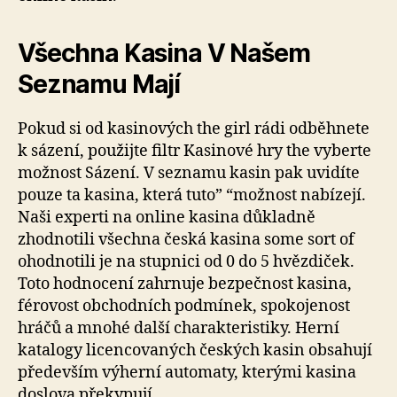
Všechna Kasina V Našem
Seznamu Mají
Pokud si od kasinových the girl rádi odběhnete
k sázení, použijte filtr Kasinové hry the vyberte
možnost Sázení. V seznamu kasin pak uvidíte
pouze ta kasina, která tuto” “možnost nabízejí.
Naši experti na online kasina důkladně
zhodnotili všechna česká kasina some sort of
ohodnotili je na stupnici od 0 do 5 hvězdiček.
Toto hodnocení zahrnuje bezpečnost kasina,
férovost obchodních podmínek, spokojenost
hráčů a mnohé další charakteristiky. Herní
katalogy licencovaných českých kasin obsahují
především výherní automaty, kterými kasina
doslova překypují.