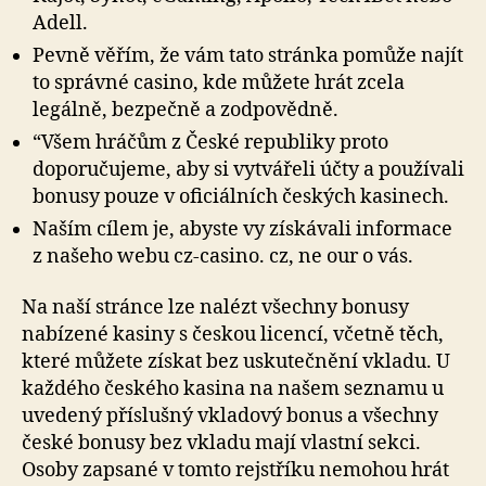
Adell.
Pevně věřím, že vám tato stránka pomůže najít
to správné casino, kde můžete hrát zcela
legálně, bezpečně a zodpovědně.
“Všem hráčům z České republiky proto
doporučujeme, aby si vytvářeli účty a používali
bonusy pouze v oficiálních českých kasinech.
Naším cílem je, abyste vy získávali informace
z našeho webu cz-casino. cz, ne our o vás.
Na naší stránce lze nalézt všechny bonusy
nabízené kasiny s českou licencí, včetně těch,
které můžete získat bez uskutečnění vkladu. U
každého českého kasina na našem seznamu u
uvedený příslušný vkladový bonus a všechny
české bonusy bez vkladu mají vlastní sekci.
Osoby zapsané v tomto rejstříku nemohou hrát