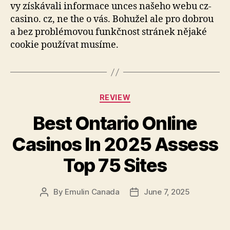
vy získávali informace unces našeho webu cz-
casino. cz, ne the o vás. Bohužel ale pro dobrou
a bez problémovou funkčnost stránek nějaké
cookie používat musíme.
Categories
REVIEW
Best Ontario Online
Casinos In 2025 Assess
Top 75 Sites
By
Emulin Canada
June 7, 2025
Post
Post
author
date