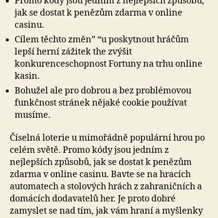
Promo kódy jsou jedním z nejlepších způsobů,
jak se dostat k penězům zdarma v online
casinu.
Cílem těchto změn” “u poskytnout hráčům
lepší herní zážitek the zvýšit
konkurenceschopnost Fortuny na trhu online
kasin.
Bohužel ale pro dobrou a bez problémovou
funkčnost stránek nějaké cookie používat
musíme.
Číselná loterie u mimořádně populární hrou po
celém světě. Promo kódy jsou jedním z
nejlepších způsobů, jak se dostat k penězům
zdarma v online casinu. Bavte se na hracích
automatech a stolových hrách z zahraničních a
domácích dodavatelů her. Je proto dobré
zamyslet se nad tím, jak vám hraní a myšlenky