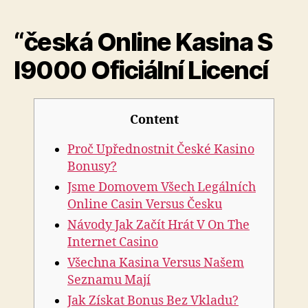
“česká Online Kasina S
I9000 Oficiální Licencí
Content
Proč Upřednostnit České Kasino
Bonusy?
Jsme Domovem Všech Legálních
Online Casin Versus Česku
Návody Jak Začít Hrát V On The
Internet Casino
Všechna Kasina Versus Našem
Seznamu Mají
Jak Získat Bonus Bez Vkladu?