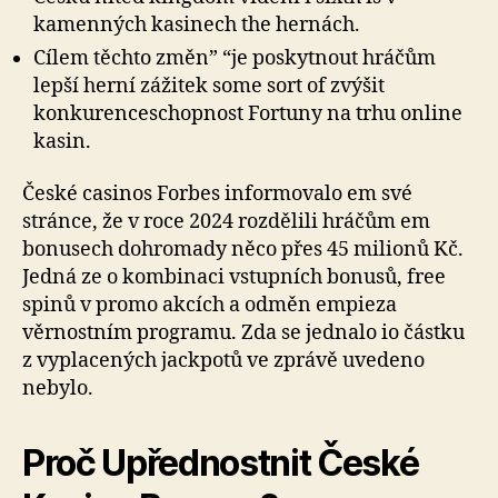
kamenných kasinech the hernách.
Cílem těchto změn” “je poskytnout hráčům
lepší herní zážitek some sort of zvýšit
konkurenceschopnost Fortuny na trhu online
kasin.
České casinos Forbes informovalo em své
stránce, že v roce 2024 rozdělili hráčům em
bonusech dohromady něco přes 45 milionů Kč.
Jedná ze o kombinaci vstupních bonusů, free
spinů v promo akcích a odměn empieza
věrnostním programu. Zda se jednalo io částku
z vyplacených jackpotů ve zprávě uvedeno
nebylo.
Proč Upřednostnit České