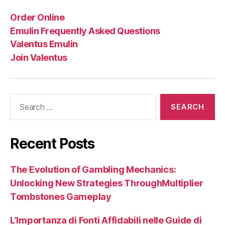
Order Online
Emulin Frequently Asked Questions
Valentus Emulin
Join Valentus
Search
for:
Recent Posts
The Evolution of Gambling Mechanics:
Unlocking New Strategies ThroughMultiplier
Tombstones Gameplay
L’Importanza di Fonti Affidabili nelle Guide di