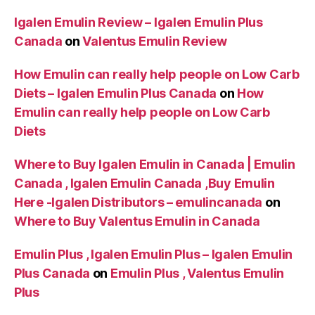
Igalen Emulin Review – Igalen Emulin Plus
Canada
on
Valentus Emulin Review
How Emulin can really help people on Low Carb
Diets – Igalen Emulin Plus Canada
on
How
Emulin can really help people on Low Carb
Diets
Where to Buy Igalen Emulin in Canada | Emulin
Canada , Igalen Emulin Canada ,Buy Emulin
Here -Igalen Distributors – emulincanada
on
Where to Buy Valentus Emulin in Canada
Emulin Plus , Igalen Emulin Plus – Igalen Emulin
Plus Canada
on
Emulin Plus , Valentus Emulin
Plus