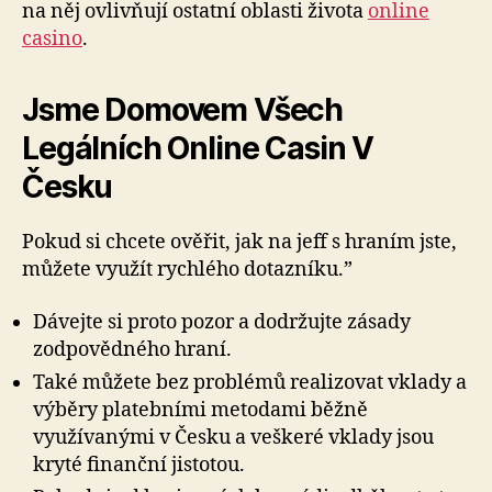
na něj ovlivňují ostatní oblasti života
online
casino
.
Jsme Domovem Všech
Legálních Online Casin V
Česku
Pokud si chcete ověřit, jak na jeff s hraním jste,
můžete využít rychlého dotazníku.”
Dávejte si proto pozor a dodržujte zásady
zodpovědného hraní.
Také můžete bez problémů realizovat vklady a
výběry platebními metodami běžně
využívanými v Česku a veškeré vklady jsou
kryté finanční jistotou.