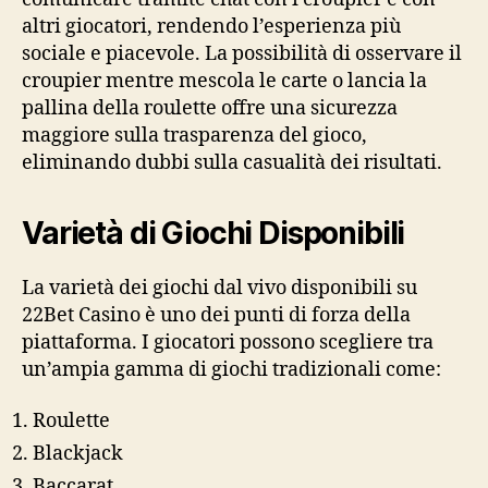
altri giocatori, rendendo l’esperienza più
sociale e piacevole. La possibilità di osservare il
croupier mentre mescola le carte o lancia la
pallina della roulette offre una sicurezza
maggiore sulla trasparenza del gioco,
eliminando dubbi sulla casualità dei risultati.
Varietà di Giochi Disponibili
La varietà dei giochi dal vivo disponibili su
22Bet Casino è uno dei punti di forza della
piattaforma. I giocatori possono scegliere tra
un’ampia gamma di giochi tradizionali come:
Roulette
Blackjack
Baccarat