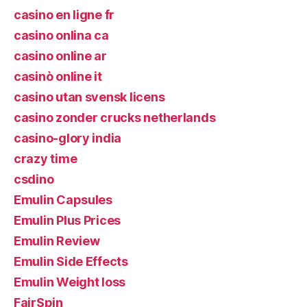
casino en ligne fr
casino onlina ca
casino online ar
casinò online it
casino utan svensk licens
casino zonder crucks netherlands
casino-glory india
crazy time
csdino
Emulin Capsules
Emulin Plus Prices
Emulin Review
Emulin Side Effects
Emulin Weight loss
FairSpin