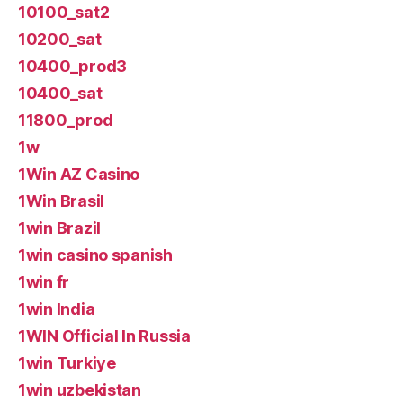
10100_sat2
10200_sat
10400_prod3
10400_sat
11800_prod
1w
1Win AZ Casino
1Win Brasil
1win Brazil
1win casino spanish
1win fr
1win India
1WIN Official In Russia
1win Turkiye
1win uzbekistan