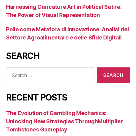
Harnessing Caricature Art in Political Satire:
The Power of Visual Representation
Pollo come Metafora di Innovazione: Analisi del
Settore Agroalimentare e delle Sfide Digitali
SEARCH
Search
for:
RECENT POSTS
The Evolution of Gambling Mechanics:
Unlocking New Strategies ThroughMultiplier
Tombstones Gameplay