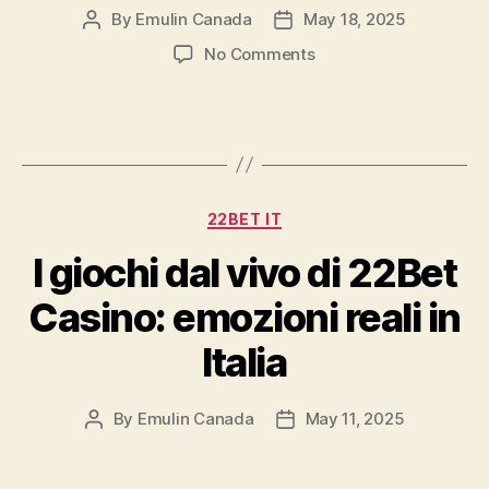
By
Emulin Canada
May 18, 2025
Post
Post
author
date
on
No Comments
Bonus
22bet
100%
Flaco
A
122
Categories
22BET IT
Sul
1°
I giochi dal vivo di 22Bet
Deposito
Mag
Casino: emozioni reali in
2025
Italia
By
Emulin Canada
May 11, 2025
Post
Post
author
date