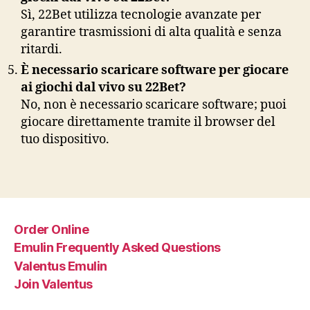
Sì, 22Bet utilizza tecnologie avanzate per
garantire trasmissioni di alta qualità e senza
ritardi.
È necessario scaricare software per giocare
ai giochi dal vivo su 22Bet?
No, non è necessario scaricare software; puoi
giocare direttamente tramite il browser del
tuo dispositivo.
Order Online
Emulin Frequently Asked Questions
Valentus Emulin
Join Valentus