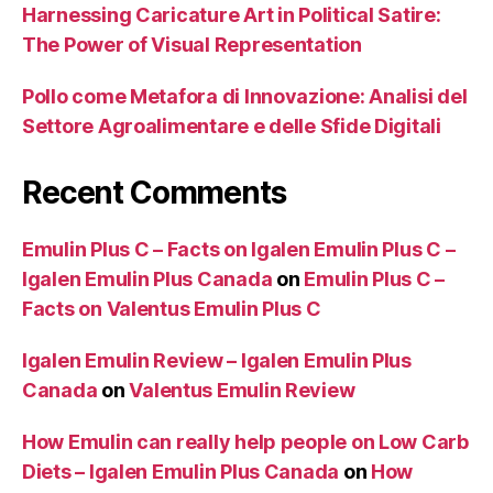
Harnessing Caricature Art in Political Satire:
The Power of Visual Representation
Pollo come Metafora di Innovazione: Analisi del
Settore Agroalimentare e delle Sfide Digitali
Recent Comments
Emulin Plus C – Facts on Igalen Emulin Plus C –
Igalen Emulin Plus Canada
on
Emulin Plus C –
Facts on Valentus Emulin Plus C
Igalen Emulin Review – Igalen Emulin Plus
Canada
on
Valentus Emulin Review
How Emulin can really help people on Low Carb
Diets – Igalen Emulin Plus Canada
on
How