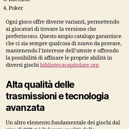
Poker
Ogni gioco offre diverse varianti, permettendo
ai giocatori di trovare la versione che
preferiscono. Questo ampio catalogo garantisce
che ci sia sempre qualcosa di nuovo da provare,
mantenendo l’interesse dell’utente e offrendo
la possibilità di affinare le proprie abilità in
diversi giochi
bibliotecacapitolare.org
.
Alta qualità delle
trasmissioni e tecnologia
avanzata
Un altro elemento fondamentale dei giochi dal