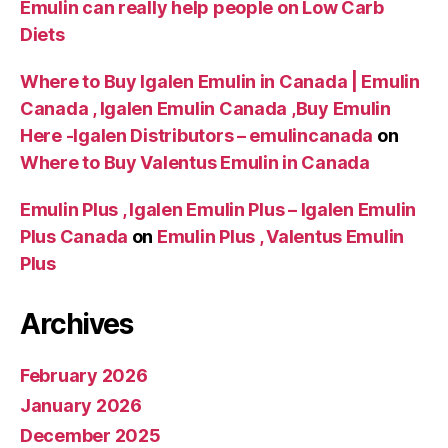
Emulin can really help people on Low Carb
Diets
Where to Buy Igalen Emulin in Canada | Emulin
Canada , Igalen Emulin Canada ,Buy Emulin
Here -Igalen Distributors – emulincanada
on
Where to Buy Valentus Emulin in Canada
Emulin Plus , Igalen Emulin Plus – Igalen Emulin
Plus Canada
on
Emulin Plus , Valentus Emulin
Plus
Archives
February 2026
January 2026
December 2025