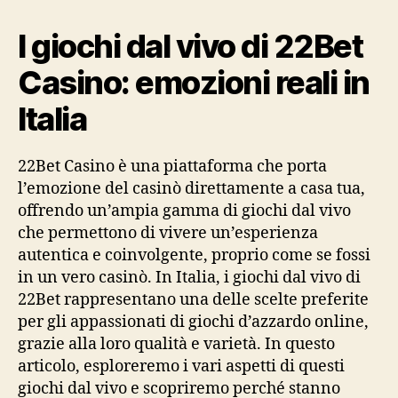
I giochi dal vivo di 22Bet
Casino: emozioni reali in
Italia
22Bet Casino è una piattaforma che porta
l’emozione del casinò direttamente a casa tua,
offrendo un’ampia gamma di giochi dal vivo
che permettono di vivere un’esperienza
autentica e coinvolgente, proprio come se fossi
in un vero casinò. In Italia, i giochi dal vivo di
22Bet rappresentano una delle scelte preferite
per gli appassionati di giochi d’azzardo online,
grazie alla loro qualità e varietà. In questo
articolo, esploreremo i vari aspetti di questi
giochi dal vivo e scopriremo perché stanno