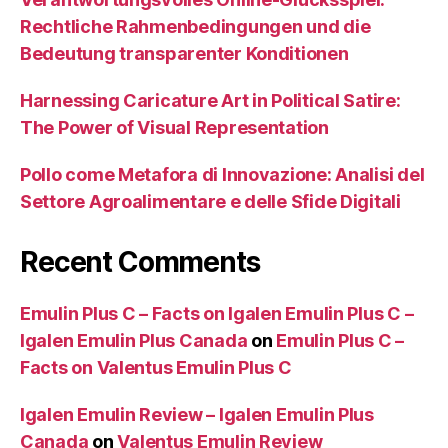
Rechtliche Rahmenbedingungen und die
Bedeutung transparenter Konditionen
Harnessing Caricature Art in Political Satire:
The Power of Visual Representation
Pollo come Metafora di Innovazione: Analisi del
Settore Agroalimentare e delle Sfide Digitali
Recent Comments
Emulin Plus C – Facts on Igalen Emulin Plus C –
Igalen Emulin Plus Canada
on
Emulin Plus C –
Facts on Valentus Emulin Plus C
Igalen Emulin Review – Igalen Emulin Plus
Canada
on
Valentus Emulin Review