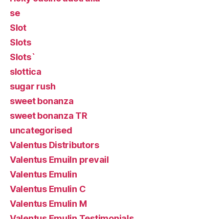
se
Slot
Slots
Slots`
slottica
sugar rush
sweet bonanza
sweet bonanza TR
uncategorised
Valentus Distributors
Valentus Emuiln prevail
Valentus Emulin
Valentus Emulin C
Valentus Emulin M
Valentus Emulin Testimonials