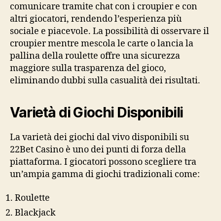
comunicare tramite chat con i croupier e con
altri giocatori, rendendo l’esperienza più
sociale e piacevole. La possibilità di osservare il
croupier mentre mescola le carte o lancia la
pallina della roulette offre una sicurezza
maggiore sulla trasparenza del gioco,
eliminando dubbi sulla casualità dei risultati.
Varietà di Giochi Disponibili
La varietà dei giochi dal vivo disponibili su
22Bet Casino è uno dei punti di forza della
piattaforma. I giocatori possono scegliere tra
un’ampia gamma di giochi tradizionali come:
Roulette
Blackjack