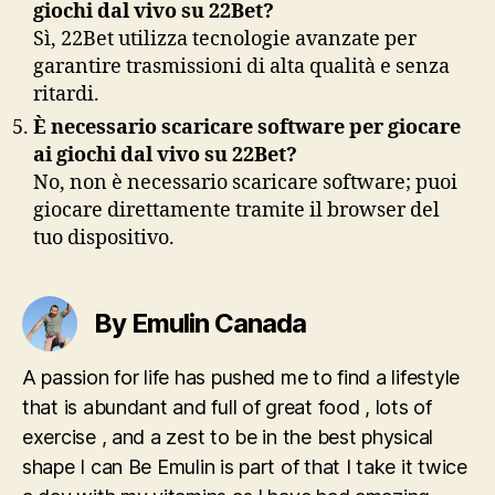
giochi dal vivo su 22Bet?
Sì, 22Bet utilizza tecnologie avanzate per
garantire trasmissioni di alta qualità e senza
ritardi.
È necessario scaricare software per giocare
ai giochi dal vivo su 22Bet?
No, non è necessario scaricare software; puoi
giocare direttamente tramite il browser del
tuo dispositivo.
By Emulin Canada
A passion for life has pushed me to find a lifestyle
that is abundant and full of great food , lots of
exercise , and a zest to be in the best physical
shape I can Be Emulin is part of that I take it twice