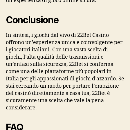
un’esperienza di gioco online sicura.
Conclusione
In sintesi, i giochi dal vivo di 22Bet Casino
offrono un’esperienza unica e coinvolgente per
i giocatori italiani. Con una vasta scelta di
giochi, l’alta qualità delle trasmissioni e
un’enfasi sulla sicurezza, 22Bet si conferma
come una delle piattaforme più popolari in
Italia per gli appassionati di giochi d’azzardo. Se
stai cercando un modo per portare l’emozione
del casinò direttamente a casa tua, 22Bet è
sicuramente una scelta che vale la pena
considerare.
FAQ