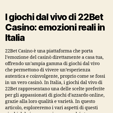
I giochi dal vivo di 22Bet
Casino: emozioni reali in
Italia
22Bet Casino è una piattaforma che porta
l’emozione del casinò direttamente a casa tua,
offrendo un’ampia gamma di giochi dal vivo
che permettono di vivere un’esperienza
autentica e coinvolgente, proprio come se fossi
in un vero casinò. In Italia, i giochi dal vivo di
22Bet rappresentano una delle scelte preferite
per gli appassionati di giochi d’azzardo online,
grazie alla loro qualità e varietà. In questo
articolo, esploreremo i vari aspetti di questi