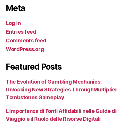
Meta
Log in
Entries feed
Comments feed
WordPress.org
Featured Posts
The Evolution of Gambling Mechanics:
Unlocking New Strategies ThroughMultiplier
Tombstones Gameplay
L’Importanza di Fonti Affidabili nelle Guide di
Viaggio e il Ruolo delle Risorse Digitali