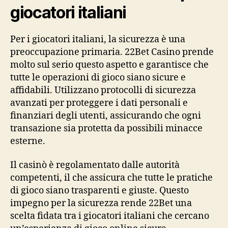
giocatori italiani
Per i giocatori italiani, la sicurezza è una
preoccupazione primaria. 22Bet Casino prende
molto sul serio questo aspetto e garantisce che
tutte le operazioni di gioco siano sicure e
affidabili. Utilizzano protocolli di sicurezza
avanzati per proteggere i dati personali e
finanziari degli utenti, assicurando che ogni
transazione sia protetta da possibili minacce
esterne.
Il casinò è regolamentato dalle autorità
competenti, il che assicura che tutte le pratiche
di gioco siano trasparenti e giuste. Questo
impegno per la sicurezza rende 22Bet una
scelta fidata tra i giocatori italiani che cercano