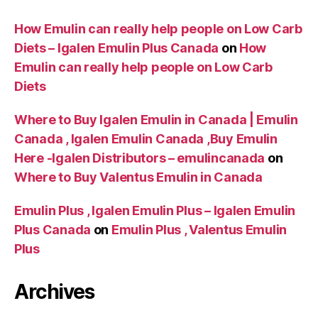
How Emulin can really help people on Low Carb
Diets – Igalen Emulin Plus Canada
on
How
Emulin can really help people on Low Carb
Diets
Where to Buy Igalen Emulin in Canada | Emulin
Canada , Igalen Emulin Canada ,Buy Emulin
Here -Igalen Distributors – emulincanada
on
Where to Buy Valentus Emulin in Canada
Emulin Plus , Igalen Emulin Plus – Igalen Emulin
Plus Canada
on
Emulin Plus , Valentus Emulin
Plus
Archives