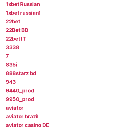
1xbet Russian
1xbet russian1
22bet
22Bet BD
22bet IT
3338
7
835i
888starz bd
943
9440_prod
9950_prod
aviator
aviator brazil
aviator casino DE