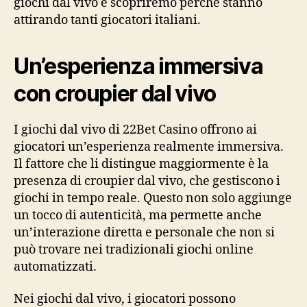
giochi dal vivo e scopriremo perché stanno
attirando tanti giocatori italiani.
Un’esperienza immersiva
con croupier dal vivo
I giochi dal vivo di 22Bet Casino offrono ai
giocatori un’esperienza realmente immersiva.
Il fattore che li distingue maggiormente è la
presenza di croupier dal vivo, che gestiscono i
giochi in tempo reale. Questo non solo aggiunge
un tocco di autenticità, ma permette anche
un’interazione diretta e personale che non si
può trovare nei tradizionali giochi online
automatizzati.
Nei giochi dal vivo, i giocatori possono