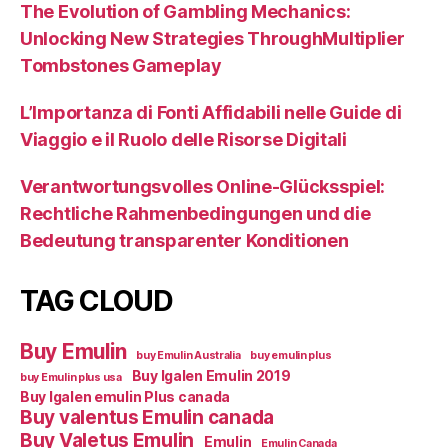
The Evolution of Gambling Mechanics:
Unlocking New Strategies ThroughMultiplier
Tombstones Gameplay
L’Importanza di Fonti Affidabili nelle Guide di
Viaggio e il Ruolo delle Risorse Digitali
Verantwortungsvolles Online-Glücksspiel:
Rechtliche Rahmenbedingungen und die
Bedeutung transparenter Konditionen
TAG CLOUD
Buy Emulin
buy Emulin Australia
buy emulin plus
Buy Igalen Emulin 2019
buy Emulin plus usa
Buy Igalen emulin Plus canada
Buy valentus Emulin canada
Buy Valetus Emulin
Emulin
Emulin Canada