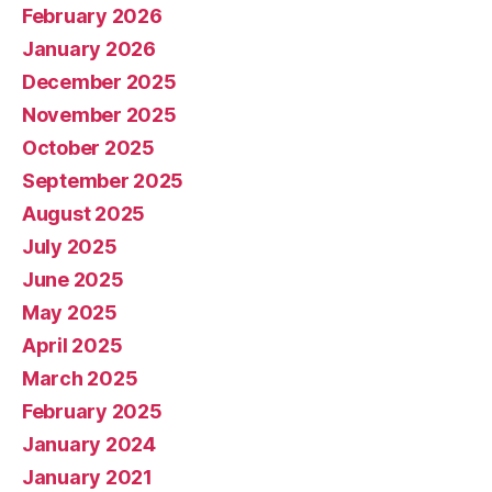
February 2026
January 2026
December 2025
November 2025
October 2025
September 2025
August 2025
July 2025
June 2025
May 2025
April 2025
March 2025
February 2025
January 2024
January 2021