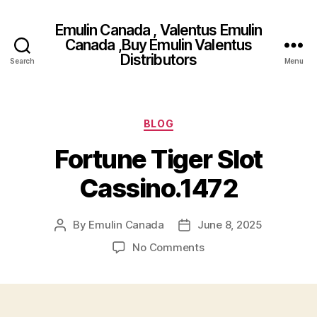
Emulin Canada , Valentus Emulin
Canada ,Buy Emulin Valentus
Distributors
Search
Menu
Categories
BLOG
Fortune Tiger Slot
Cassino.1472
By
Emulin Canada
June 8, 2025
Post
Post
author
date
on
No Comments
Fortune
Tiger
Slot
Cassino.1472