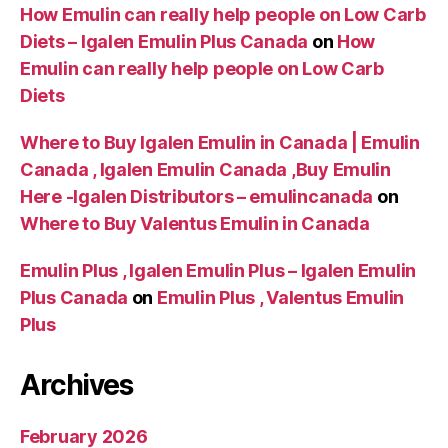
How Emulin can really help people on Low Carb
Diets – Igalen Emulin Plus Canada
on
How
Emulin can really help people on Low Carb
Diets
Where to Buy Igalen Emulin in Canada | Emulin
Canada , Igalen Emulin Canada ,Buy Emulin
Here -Igalen Distributors – emulincanada
on
Where to Buy Valentus Emulin in Canada
Emulin Plus , Igalen Emulin Plus – Igalen Emulin
Plus Canada
on
Emulin Plus , Valentus Emulin
Plus
Archives
February 2026