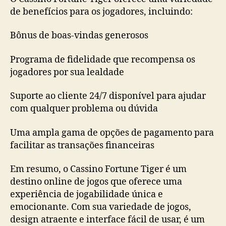
de benefícios para os jogadores, incluindo:
Bônus de boas-vindas generosos
Programa de fidelidade que recompensa os
jogadores por sua lealdade
Suporte ao cliente 24/7 disponível para ajudar
com qualquer problema ou dúvida
Uma ampla gama de opções de pagamento para
facilitar as transações financeiras
Em resumo, o Cassino Fortune Tiger é um
destino online de jogos que oferece uma
experiência de jogabilidade única e
emocionante. Com sua variedade de jogos,
design atraente e interface fácil de usar, é um