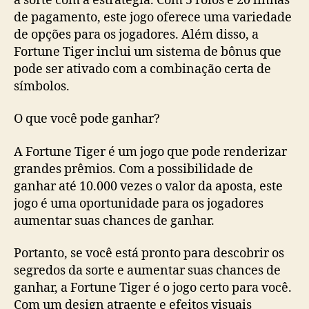
a sorte com a estratégia. Com 5 rolos e 20 linhas
de pagamento, este jogo oferece uma variedade
de opções para os jogadores. Além disso, a
Fortune Tiger inclui um sistema de bônus que
pode ser ativado com a combinação certa de
símbolos.
O que você pode ganhar?
A Fortune Tiger é um jogo que pode renderizar
grandes prêmios. Com a possibilidade de
ganhar até 10.000 vezes o valor da aposta, este
jogo é uma oportunidade para os jogadores
aumentar suas chances de ganhar.
Portanto, se você está pronto para descobrir os
segredos da sorte e aumentar suas chances de
ganhar, a Fortune Tiger é o jogo certo para você.
Com um design atraente e efeitos visuais