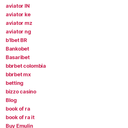
aviator IN
aviator ke
aviator mz
aviator ng
b1bet BR
Bankobet
Basaribet
bbrbet colombia
bbrbet mx
betting
bizzo casino
Blog
book of ra
book of ra it
Buy Emulin