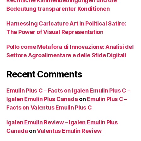
Rechtliche Rahmenbedingungen und die
Bedeutung transparenter Konditionen
Harnessing Caricature Art in Political Satire:
The Power of Visual Representation
Pollo come Metafora di Innovazione: Analisi del
Settore Agroalimentare e delle Sfide Digitali
Recent Comments
Emulin Plus C – Facts on Igalen Emulin Plus C –
Igalen Emulin Plus Canada
on
Emulin Plus C –
Facts on Valentus Emulin Plus C
Igalen Emulin Review – Igalen Emulin Plus
Canada
on
Valentus Emulin Review