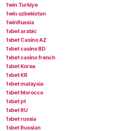
1win Turkiye
1win uzbekistan
1winRussia
1xbet arabic
1xbet Casino AZ
1xbet casino BD
1xbet casino french
1xbet Korea
1xbet KR
1xbet malaysia
1xbet Morocco
1xbet pt
1xbet RU
1xbet russia
1xbet Russian