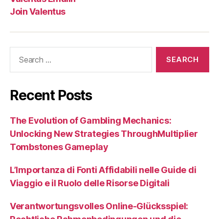
Join Valentus
Search
for:
Recent Posts
The Evolution of Gambling Mechanics:
Unlocking New Strategies ThroughMultiplier
Tombstones Gameplay
L’Importanza di Fonti Affidabili nelle Guide di
Viaggio e il Ruolo delle Risorse Digitali
Verantwortungsvolles Online-Glücksspiel: