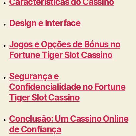
Características do Cassino
Design e Interface
Jogos e Opções de Bónus no
Fortune Tiger Slot Cassino
Segurança e
Confidencialidade no Fortune
Tiger Slot Cassino
Conclusão: Um Cassino Online
de Confiança