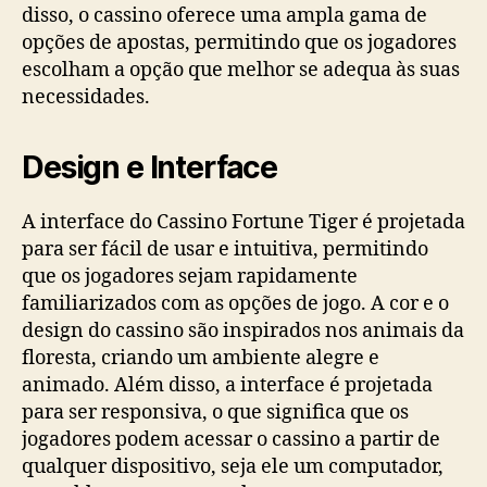
disso, o cassino oferece uma ampla gama de
opções de apostas, permitindo que os jogadores
escolham a opção que melhor se adequa às suas
necessidades.
Design e Interface
A interface do Cassino Fortune Tiger é projetada
para ser fácil de usar e intuitiva, permitindo
que os jogadores sejam rapidamente
familiarizados com as opções de jogo. A cor e o
design do cassino são inspirados nos animais da
floresta, criando um ambiente alegre e
animado. Além disso, a interface é projetada
para ser responsiva, o que significa que os
jogadores podem acessar o cassino a partir de
qualquer dispositivo, seja ele um computador,