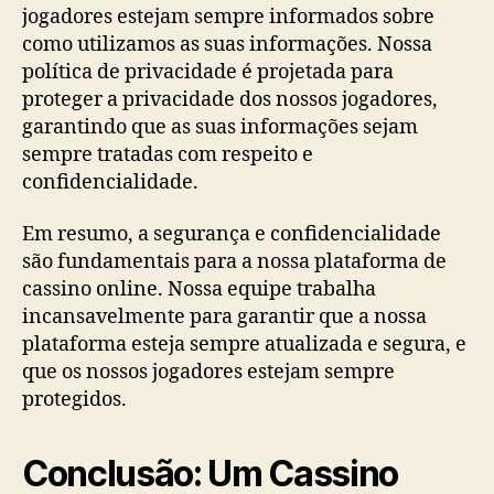
jogadores estejam sempre informados sobre
como utilizamos as suas informações. Nossa
política de privacidade é projetada para
proteger a privacidade dos nossos jogadores,
garantindo que as suas informações sejam
sempre tratadas com respeito e
confidencialidade.
Em resumo, a segurança e confidencialidade
são fundamentais para a nossa plataforma de
cassino online. Nossa equipe trabalha
incansavelmente para garantir que a nossa
plataforma esteja sempre atualizada e segura, e
que os nossos jogadores estejam sempre
protegidos.
Conclusão: Um Cassino