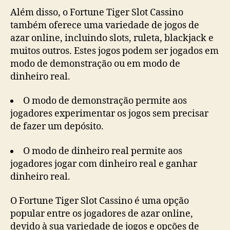
Além disso, o Fortune Tiger Slot Cassino
também oferece uma variedade de jogos de
azar online, incluindo slots, ruleta, blackjack e
muitos outros. Estes jogos podem ser jogados em
modo de demonstração ou em modo de
dinheiro real.
O modo de demonstração permite aos
jogadores experimentar os jogos sem precisar
de fazer um depósito.
O modo de dinheiro real permite aos
jogadores jogar com dinheiro real e ganhar
dinheiro real.
O Fortune Tiger Slot Cassino é uma opção
popular entre os jogadores de azar online,
devido à sua variedade de jogos e opções de