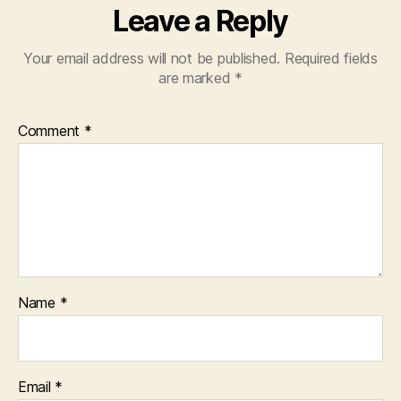
Leave a Reply
Your email address will not be published.
Required fields
are marked
*
Comment
*
Name
*
Email
*