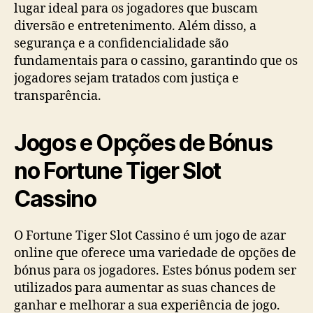
lugar ideal para os jogadores que buscam
diversão e entretenimento. Além disso, a
segurança e a confidencialidade são
fundamentais para o cassino, garantindo que os
jogadores sejam tratados com justiça e
transparência.
Jogos e Opções de Bónus
no Fortune Tiger Slot
Cassino
O Fortune Tiger Slot Cassino é um jogo de azar
online que oferece uma variedade de opções de
bónus para os jogadores. Estes bónus podem ser
utilizados para aumentar as suas chances de
ganhar e melhorar a sua experiência de jogo.