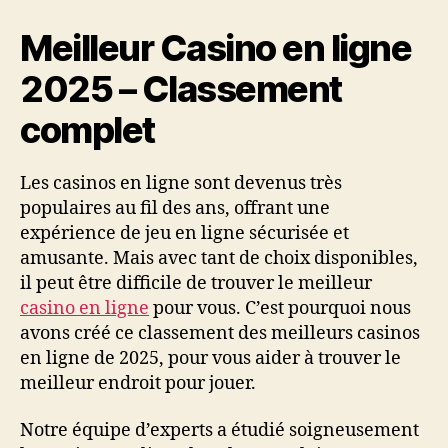
Meilleur Casino en ligne
2025 – Classement
complet
Les casinos en ligne sont devenus très
populaires au fil des ans, offrant une
expérience de jeu en ligne sécurisée et
amusante. Mais avec tant de choix disponibles,
il peut être difficile de trouver le meilleur
casino en ligne
pour vous. C’est pourquoi nous
avons créé ce classement des meilleurs casinos
en ligne de 2025, pour vous aider à trouver le
meilleur endroit pour jouer.
Notre équipe d’experts a étudié soigneusement