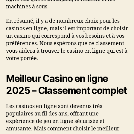
machines à sous.
En résumé, il y a de nombreux choix pour les
casinos en ligne, mais il est important de choisir
un casino qui correspond à vos besoins et à vos
préférences. Nous espérons que ce classement
vous aidera à trouver le casino en ligne qui est à
votre portée.
Meilleur Casino en ligne
2025 – Classement complet
Les casinos en ligne sont devenus très
populaires au fil des ans, offrant une
expérience de jeu en ligne sécurisée et
amusante. Mais comment choisir le meilleur