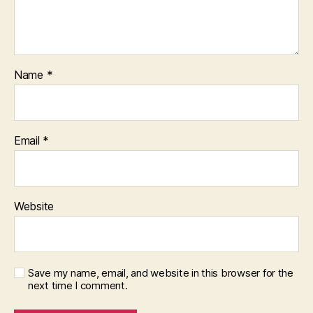
Name
*
Email
*
Website
Save my name, email, and website in this browser for the
next time I comment.