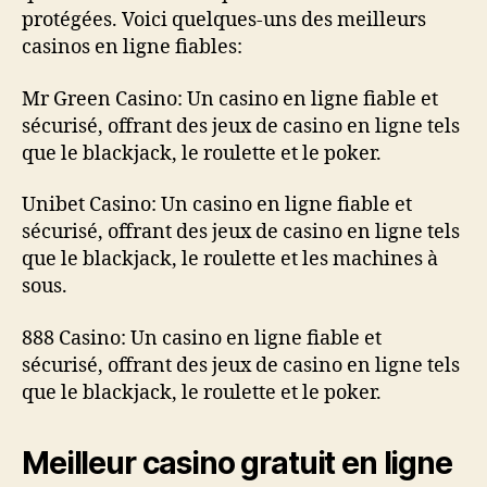
protégées. Voici quelques-uns des meilleurs
casinos en ligne fiables:
Mr Green Casino: Un casino en ligne fiable et
sécurisé, offrant des jeux de casino en ligne tels
que le blackjack, le roulette et le poker.
Unibet Casino: Un casino en ligne fiable et
sécurisé, offrant des jeux de casino en ligne tels
que le blackjack, le roulette et les machines à
sous.
888 Casino: Un casino en ligne fiable et
sécurisé, offrant des jeux de casino en ligne tels
que le blackjack, le roulette et le poker.
Meilleur casino gratuit en ligne