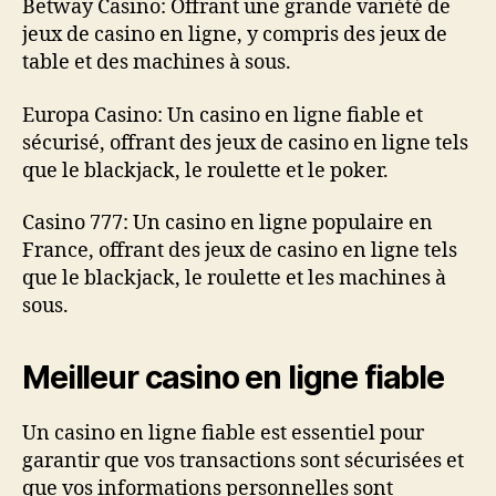
Betway Casino: Offrant une grande variété de
jeux de casino en ligne, y compris des jeux de
table et des machines à sous.
Europa Casino: Un casino en ligne fiable et
sécurisé, offrant des jeux de casino en ligne tels
que le blackjack, le roulette et le poker.
Casino 777: Un casino en ligne populaire en
France, offrant des jeux de casino en ligne tels
que le blackjack, le roulette et les machines à
sous.
Meilleur casino en ligne fiable
Un casino en ligne fiable est essentiel pour
garantir que vos transactions sont sécurisées et
que vos informations personnelles sont