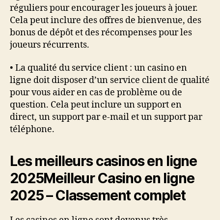
réguliers pour encourager les joueurs à jouer.
Cela peut inclure des offres de bienvenue, des
bonus de dépôt et des récompenses pour les
joueurs récurrents.
• La qualité du service client : un casino en
ligne doit disposer d’un service client de qualité
pour vous aider en cas de problème ou de
question. Cela peut inclure un support en
direct, un support par e-mail et un support par
téléphone.
Les meilleurs casinos en ligne
2025Meilleur Casino en ligne
2025 – Classement complet