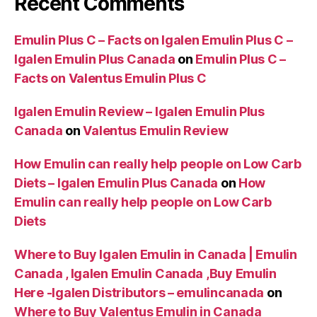
Recent Comments
Emulin Plus C – Facts on Igalen Emulin Plus C –
Igalen Emulin Plus Canada
on
Emulin Plus C –
Facts on Valentus Emulin Plus C
Igalen Emulin Review – Igalen Emulin Plus
Canada
on
Valentus Emulin Review
How Emulin can really help people on Low Carb
Diets – Igalen Emulin Plus Canada
on
How
Emulin can really help people on Low Carb
Diets
Where to Buy Igalen Emulin in Canada | Emulin
Canada , Igalen Emulin Canada ,Buy Emulin
Here -Igalen Distributors – emulincanada
on
Where to Buy Valentus Emulin in Canada