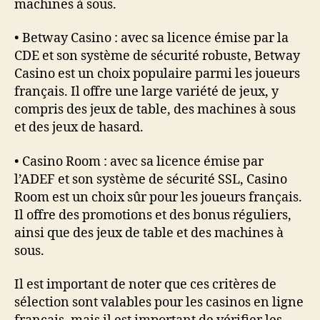
machines à sous.
• Betway Casino : avec sa licence émise par la
CDE et son système de sécurité robuste, Betway
Casino est un choix populaire parmi les joueurs
français. Il offre une large variété de jeux, y
compris des jeux de table, des machines à sous
et des jeux de hasard.
• Casino Room : avec sa licence émise par
l’ADEF et son système de sécurité SSL, Casino
Room est un choix sûr pour les joueurs français.
Il offre des promotions et des bonus réguliers,
ainsi que des jeux de table et des machines à
sous.
Il est important de noter que ces critères de
sélection sont valables pour les casinos en ligne