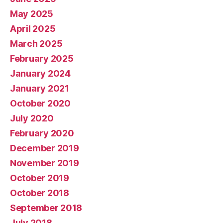
May 2025
April 2025
March 2025
February 2025
January 2024
January 2021
October 2020
July 2020
February 2020
December 2019
November 2019
October 2019
October 2018
September 2018
July 2018