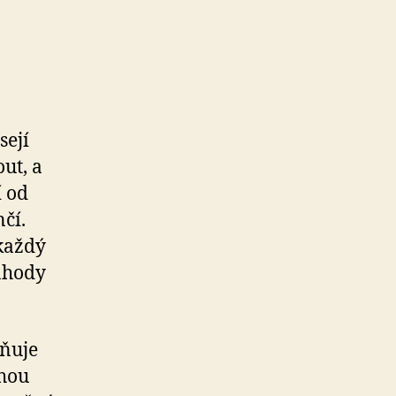
sejí
ut, a
í od
čí.
 každý
áhody
ňuje
ohou