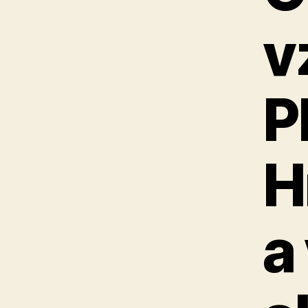
v
P
H
a