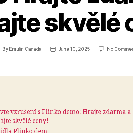
ajte skvělé 
By
Emulin Canada
June 10, 2025
No Commen
ost
Post
uthor
date
vte vzrušení s Plinko demo: Hrajte zdarma a
ajte skvělé ceny!
idla Plinko demo