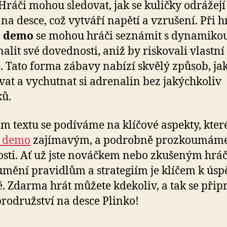
 Hráči mohou sledovat, jak se kuličky odrážejí
 na desce, což vytváří napětí a vzrušení. Při h
o demo
se mohou hráči seznámit s dynamikou
alit své dovednosti, aniž by riskovali vlastní
. Tato forma zábavy nabízí skvělý způsob, jak
vat a vychutnat si adrenalin bez jakýchkoliv
ů.
ím textu se podíváme na klíčové aspekty, které
o demo
zajímavým, a podrobně prozkoumáme
osti. Ať už jste nováčkem nebo zkušeným hrá
mění pravidlům a strategiím je klíčem k úsp
. Zdarma hrát můžete kdekoliv, a tak se přip
rodružství na desce Plinko!