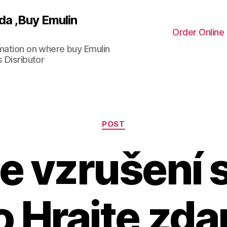
da ,Buy Emulin
Order Online
rmation on where buy Emulin
 Disributor
Categories
POST
e vzrušení s
 Hrajte zda