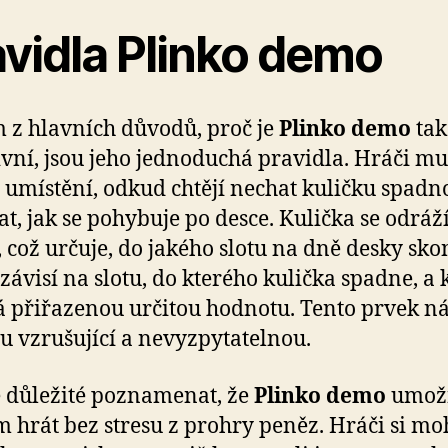
avidla Plinko demo
 z hlavních důvodů, proč je
Plinko demo
tak
ivní, jsou jeho jednoduchá pravidla. Hráči mu
 umístění, odkud chtějí nechat kuličku spadno
at, jak se pohybuje po desce. Kulička se odráž
, což určuje, do jakého slotu na dně desky skon
závisí na slotu, do kterého kulička spadne, a
á přiřazenou určitou hodnotu. Tento prvek n
ru vzrušující a nevyzpytatelnou.
e důležité poznamenat, že
Plinko demo
umož
 hrát bez stresu z prohry peněz. Hráči si m