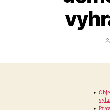
vyhr
P
a
Obje
vyhr
Prav