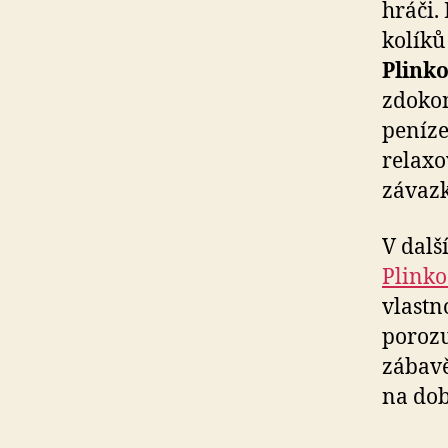
hráči.
kolíků
Plink
zdokon
peníze
relaxo
závazk
V dalš
Plink
vlastn
porozu
zábavě
na dob