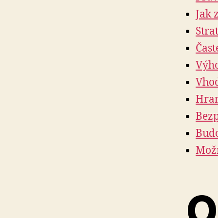
Jak 
Stra
Čast
Výho
Vhod
Hran
Bezp
Budo
Možn
O