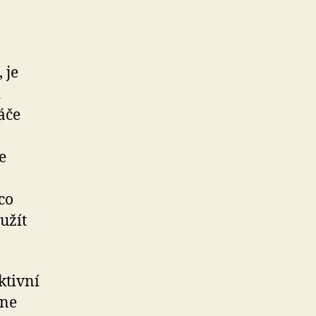
 je
i
áče
e
co
užít
ktivní
ine