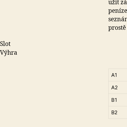
užít z
peníze.
seznám
prostě
Slot
Výhra
A1
A2
B1
B2