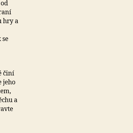
 od
raní
 hry a
 se
 činí
 jeho
čem,
ěchu a
ravte