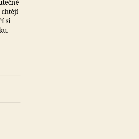
kutečné
 chtějí
í si
ku.