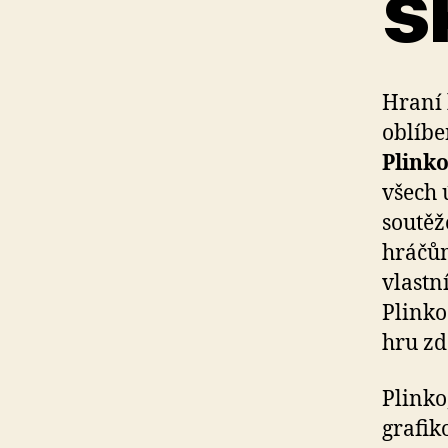
s
Hraní 
oblíbe
Plink
všech 
soutěž
hráčům
vlastn
Plinko
hru z
Plinko
grafik