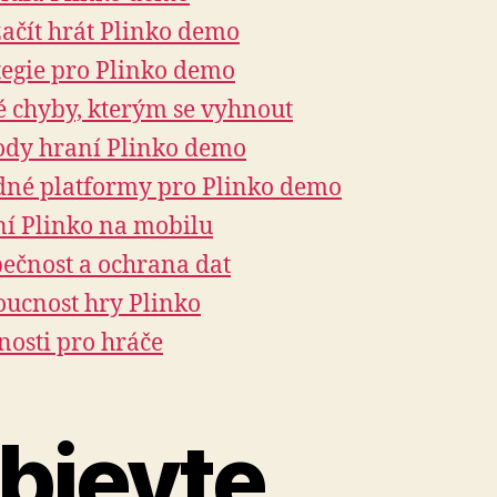
začít hrát Plinko demo
tegie pro Plinko demo
é chyby, kterým se vyhnout
dy hraní Plinko demo
né platformy pro Plinko demo
í Plinko na mobilu
ečnost a ochrana dat
ucnost hry Plinko
osti pro hráče
bjevte