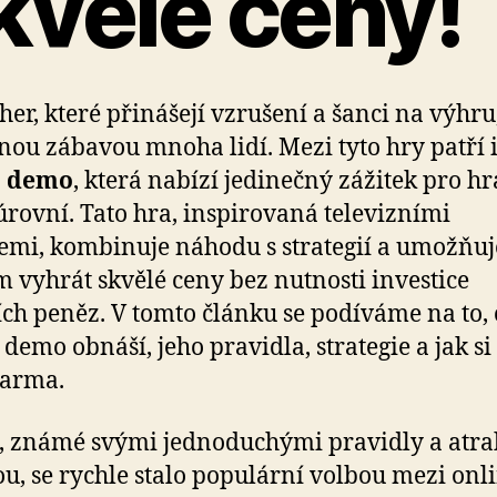
kvělé ceny!
her, které přinášejí vzrušení a šanci na výhru,
nou zábavou mnoha lidí. Mezi tyto hry patří 
o demo
, která nabízí jedinečný zážitek pro hr
úrovní. Tato hra, inspirovaná televizními
emi, kombinuje náhodu s strategií a umožňuj
 vyhrát skvělé ceny bez nutnosti investice
ích peněz. V tomto článku se podíváme na to, 
 demo obnáší, jeho pravidla, strategie a jak si 
darma.
, známé svými jednoduchými pravidly a atra
ou, se rychle stalo populární volbou mezi onl