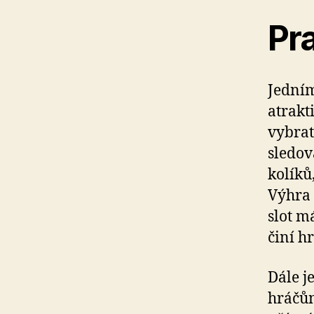
Pr
Jedním
atrakt
vybrat
sledov
kolíků
Výhra 
slot m
činí h
Dále j
hráčům