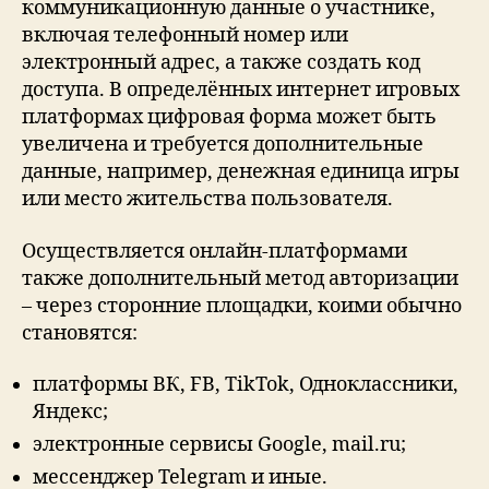
коммуникационную данные о участнике,
включая телефонный номер или
электронный адрес, а также создать код
доступа. В определённых интернет игровых
платформах цифровая форма может быть
увеличена и требуется дополнительные
данные, например, денежная единица игры
или место жительства пользователя.
Осуществляется онлайн-платформами
также дополнительный метод авторизации
– через сторонние площадки, коими обычно
становятся:
платформы ВК, FB, TikTok, Одноклассники,
Яндекс;
электронные сервисы Google, mail.ru;
мессенджер Telegram и иные.