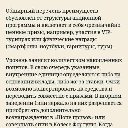
Обширный перечень преимуществ
обусловлен от структуры акционной
программы и включает в себя чрезвычайно
ценные призы, например, участие в VIP-
турнирах или физические награды
(смартфоны, ноутбуки, гарнитуры, туры).
Уровень зависит количеством накопленных
поинтов. В свою очередь указанные
внутренние единицы определяются либо на
основании вклады, либо же за ставки. Очки
возможно конвертировать на средства и
переводить совместно с призами. В игорном
заведении 1вин зеркало на них разрешается
приобретать дополнительно
вознаграждения в «Шопе призов» или
совершать спин в Колесе Фортуны. Когда