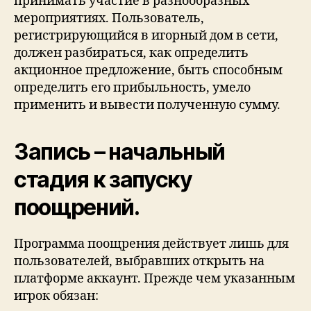
принимать участие в разнообразных
мероприятиях. Пользователь,
регистрирующийся в игорный дом в сети,
должен разбираться, как определить
акционное предложение, быть способным
определить его прибыльность, умело
применить и вывести полученную сумму.
Запись – начальный
стадия к запуску
поощрений.
Программа поощрения действует лишь для
пользователей, выбравших открыть на
платформе аккаунт. Прежде чем указанным
игрок обязан: