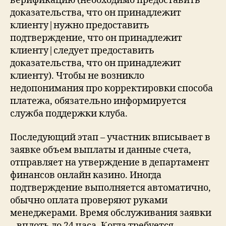
верификацию (необходимо предоставить
доказательства, что он принадлежит
клиенту|нужно предоставить
подтверждение, что он принадлежит
клиенту|следует предоставить
доказательства, что он принадлежит
клиенту). Чтобы не возникло
недопонимания про корректировки способа
платежа, обязательно информируется
служба поддержки клуба.
Последующий этап – участник вписывает в
заявке объем выплаты и данные счета,
отправляет на утверждение в департамент
финансов онлайн казино. Иногда
подтверждение выполняется автоматично,
обычно оплата проверяют руками
менеджерами. Время обслуживания заявки
– вплоть до 24 часа. Когда требуется