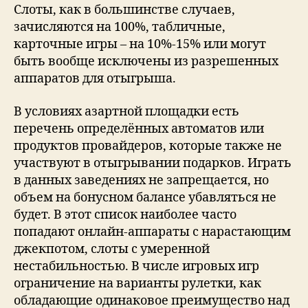
Слоты, как в большинстве случаев,
зачисляются на 100%, табличные,
карточные игры – на 10%-15% или могут
быть вообще исключены из разрешенных
аппаратов для отыгрыша.
В условиях азартной площадки есть
перечень определённых автоматов или
продуктов провайдеров, которые также не
участвуют в отыгрывании подарков. Играть
в данных заведениях не запрещается, но
объем на бонусном балансе убавляться не
будет. В этот список наиболее часто
попадают онлайн-аппараты с нарастающим
джекпотом, слоты с умеренной
нестабильностью. В числе игровых игр
ограничение на варианты рулетки, как
обладающие одинаковое преимущество над