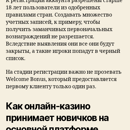
К регистрации аккаунта разрешены старше
18 лет пользователи из одобренных
правилами стран. Создавать множество
учетных записей, к примеру, чтобы
получить заманчивых первоначальных
вознаграждений не разрешается.
Вследствие выявления они все они будут
закрыты, а такие игроки попадут в черный
список.
На стадии регистрации важно не прозевать
Welcome Bonus, который предоставляется
первому клиенту только один раз.
Как онлайн-казино
принимает новичков на
основной платформе