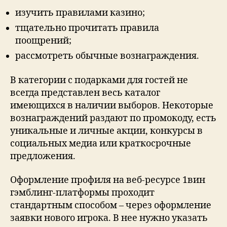
изучить правилами казино;
тщательно прочитать правила
поощрений;
рассмотреть обычные вознаграждения.
В категории с подарками для гостей не
всегда представлен весь каталог
имеющихся в наличии выборов. Некоторые
вознаграждений раздают по промокоду, есть
уникальные и личные акции, конкурсы в
социальных медиа или краткосрочные
предложения.
Оформление профиля на веб-ресурсе 1вин
гэмблинг-платформы проходит
стандартным способом – через оформление
заявки нового игрока. В нее нужно указать