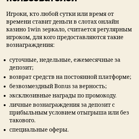
Игроки, кто любой сутки или время от
времени ставит деньги в слотах онлайн
казино 1win зеркало, считается регулярным
игроком, для кого предоставляются такие
вознаграждения:
суточные, недельные, ежемесячные за
депозит;
возврат средств на постоянной платформе;
безвозмездный Bonus за верность;
эксклюзивные награды по промокоду.
личные вознаграждения за депозит с
прибыльным условием отыгрыша или без
такового.
специальные оферы.