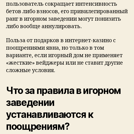
пользователь сокращает интенсивность
бетов либо взносов, его привилегированный
ранг в игорном заведении могут понизить
либо вообще аннулировать.
Польза от подарков в интернет-казино с
поощрениями явна, но только в том
варианте, если игорный дом не применяет
«жесткие» вейджеры или не ставит другие
сложные условия.
Что за правила в игорном
заведении
устанавливаются к
поощрениям?