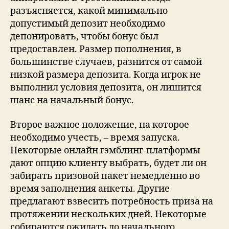
разъясняется, какой минимально
допустимый депозит необходимо
депонировать, чтобы бонус был
предоставлен. Размер пополнения, в
большинстве случаев, разнится от самой
низкой размера депозита. Когда игрок не
выполнил условия депозита, он лишится
шанс на начальный бонус.
Второе важное положение, на которое
необходимо учесть, – время запуска.
Некоторые онлайн гэмблинг-платформы
дают опцию клиенту выбрать, будет ли он
забирать призовой пакет немедленно во
время заполнения анкеты. Другие
предлагают взвесить потребность приза на
протяжении нескольких дней. Некоторые
собираются ожидать до начального