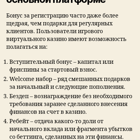
Бонус за регистрацию часто даже более
щедрая, чем подарки для регулярных
клиентов. Пользователи игрового
виртуального казино имеют возможность
полагаться на:
Вступительный бонус – капитал или
фриспины за стартовый взнос.
Welcome набор – ряд смешанных подарков
за начальный и следующие пополнения.
Бездеп – вознаграждение без необходимого
требования заранее сделанного внесения
финансов на счет в казино.
Ребейт – отдача какого-то доли от
начального вклада или фрагмента убытков
со беттинга, сделанных на эти финансы.