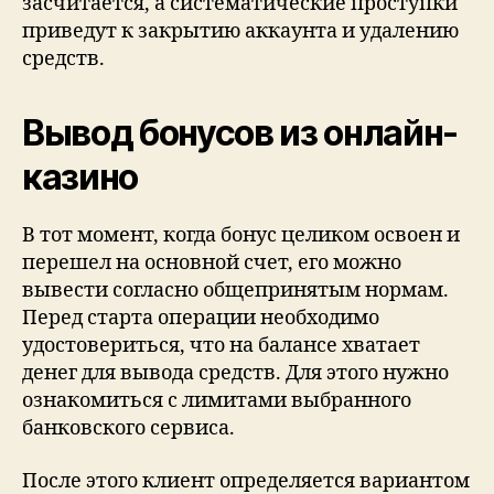
засчитается, а систематические проступки
приведут к закрытию аккаунта и удалению
средств.
Вывод бонусов из онлайн-
казино
В тот момент, когда бонус целиком освоен и
перешел на основной счет, его можно
вывести согласно общепринятым нормам.
Перед старта операции необходимо
удостовериться, что на балансе хватает
денег для вывода средств. Для этого нужно
ознакомиться с лимитами выбранного
банковского сервиса.
После этого клиент определяется вариантом