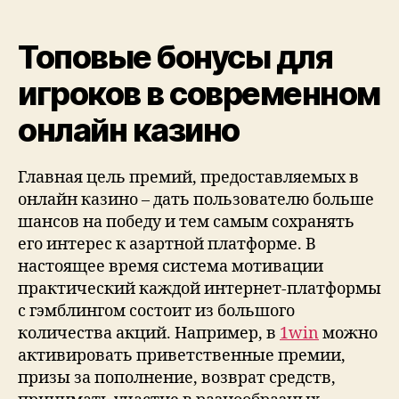
для
игроков
Топовые бонусы для
в
современном
игроков в современном
онлайн
казино
онлайн казино
Главная цель премий, предоставляемых в
онлайн казино – дать пользователю больше
шансов на победу и тем самым сохранять
его интерес к азартной платформе. В
настоящее время система мотивации
практический каждой интернет-платформы
с гэмблингом состоит из большого
количества акций. Например, в
1win
можно
активировать приветственные премии,
призы за пополнение, возврат средств,