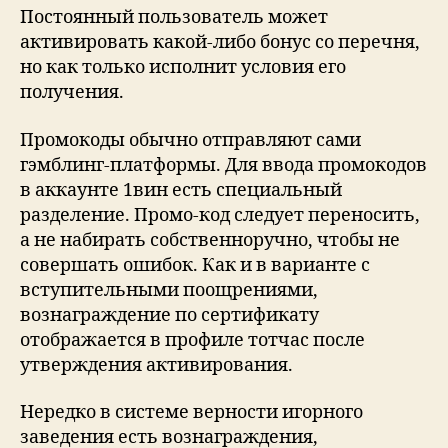
Постоянный пользователь может
активировать какой-либо бонус со перечня,
но как только исполнит условия его
получения.
Промокоды обычно отправляют сами
гэмблинг-платформы. Для ввода промокодов
в аккаунте 1вин есть специальный
разделение. Промо-код следует переносить,
а не набирать собственноручно, чтобы не
совершать ошибок. Как и в варианте с
вступительными поощрениями,
вознаграждение по сертификату
отображается в профиле тотчас после
утверждения активирования.
Нередко в системе верности игорного
заведения есть вознаграждения,