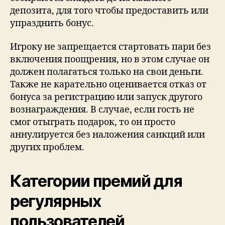
депозита, для того чтобы предоставить или
упразднить бонус.
Игроку не запрещается стартовать пари без
включения поощрения, но в этом случае он
должен полагаться только на свои деньги.
Также не карательно оценивается отказ от
бонуса за регистрацию или запуск другого
вознаграждения. В случае, если гость не
смог отыграть подарок, то он просто
аннулируется без наложения санкций или
других проблем.
Категории премий для
регулярных
пользователей