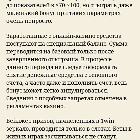
до показателей в ×70-×100, но отыграть даже
маленький бонус при таких параметрах
очень непросто.
Заработанные с онлайн-казино средства
поступают на специальный баланс. Сумма
переводится на базовый только после
завершенного отыгрыша. В процессе
данного периода не следует оформлять
снятие денежные средства с основного
счета, а часто даже и пополнять счет, ведь
бонус может легко аннулироваться.
Сведения о подобных запретах отмечена в
регламентах казино.
Вейджер призов, начисленных в 1win
зеркало, проводится только в слотах. Беты в
живых играх засчитываться не станут.