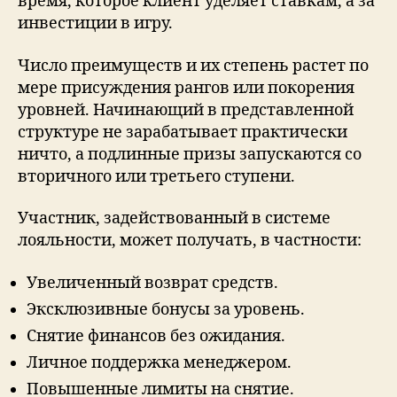
время, которое клиент уделяет ставкам, а за
инвестиции в игру.
Число преимуществ и их степень растет по
мере присуждения рангов или покорения
уровней. Начинающий в представленной
структуре не зарабатывает практически
ничто, а подлинные призы запускаются со
вторичного или третьего ступени.
Участник, задействованный в системе
лояльности, может получать, в частности:
Увеличенный возврат средств.
Эксклюзивные бонусы за уровень.
Снятие финансов без ожидания.
Личное поддержка менеджером.
Повышенные лимиты на снятие.