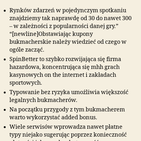
Rynków zdarzeń w pojedynczym spotkaniu
znajdziemy tak naprawdę od 30 do nawet 300
– w zależności z popularności danej gry.”
“[newline]Obstawiając kupony
bukmacherskie należy wiedzieć od czego w
ogóle zacząć.
SpinBetter to szybko rozwijająca się firma
hazardowa, koncentrująca się mhh grach
kasynowych on the internet i zakładach
sportowych.
Typowanie bez ryzyka umożliwia większość
legalnych bukmacherów.
Na początku przygody z tym bukmacherem
warto wykorzystać added bonus.
Wiele serwisów wprowadza nawet płatne
typy niejako sugerując poprzez konieczność