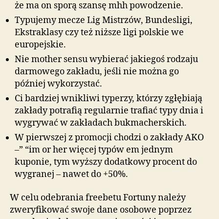
że ma on sporą szansę mhh powodzenie.
Typujemy mecze Lig Mistrzów, Bundesligi,
Ekstraklasy czy też niższe ligi polskie we
europejskie.
Nie mother sensu wybierać jakiegoś rodzaju
darmowego zakładu, jeśli nie można go
później wykorzystać.
Ci bardziej wnikliwi typerzy, którzy zgłębiają
zakłady potrafią regularnie trafiać typy dnia i
wygrywać w zakładach bukmacherskich.
W pierwszej z promocji chodzi o zakłady AKO
–” “im or her więcej typów em jednym
kuponie, tym wyższy dodatkowy procent do
wygranej – nawet do +50%.
W celu odebrania freebetu Fortuny należy
zweryfikować swoje dane osobowe poprzez