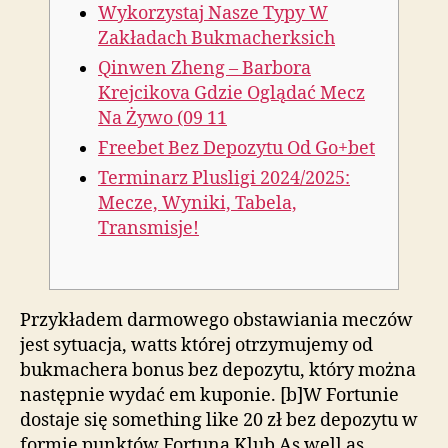
Wykorzystaj Nasze Typy W
Zakładach Bukmacherksich
Qinwen Zheng – Barbora
Krejcikova Gdzie Oglądać Mecz
Na Żywo (09 11
Freebet Bez Depozytu Od Go+bet
Terminarz Plusligi 2024/2025:
Mecze, Wyniki, Tabela,
Transmisje!
Przykładem darmowego obstawiania meczów
jest sytuacja, watts której otrzymujemy od
bukmachera bonus bez depozytu, który można
następnie wydać em kuponie. [b]W Fortunie
dostaje się something like 20 zł bez depozytu w
formie punktów Fortuna Klub As well as.