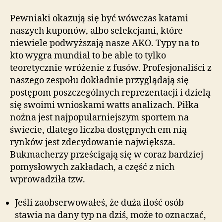
Pewniaki okazują się być wówczas katami
naszych kuponów, albo selekcjami, które
niewiele podwyższają nasze AKO. Typy na to
kto wygra mundial to be able to tylko
teoretycznie wróżenie z fusów. Profesjonaliści z
naszego zespołu dokładnie przyglądają się
postępom poszczególnych reprezentacji i dzielą
się swoimi wnioskami watts analizach. Piłka
nożna jest najpopularniejszym sportem na
świecie, dlatego liczba dostępnych em nią
rynków jest zdecydowanie największa.
Bukmacherzy prześcigają się w coraz bardziej
pomysłowych zakładach, a część z nich
wprowadziła tzw.
Jeśli zaobserwowałeś, że duża ilość osób
stawia na dany typ na dziś, może to oznaczać,