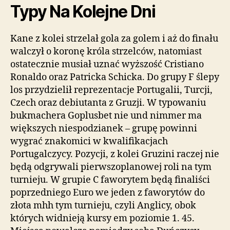
Typy Na Kolejne Dni
Kane z kolei strzelał gola za golem i aż do finału
walczył o koronę króla strzelców, natomiast
ostatecznie musiał uznać wyższość Cristiano
Ronaldo oraz Patricka Schicka. Do grupy F ślepy
los przydzielił reprezentacje Portugalii, Turcji,
Czech oraz debiutanta z Gruzji. W typowaniu
bukmachera Goplusbet nie und nimmer ma
większych niespodzianek – grupę powinni
wygrać znakomici w kwalifikacjach
Portugalczycy. Pozycji, z kolei Gruzini raczej nie
będą odgrywali pierwszoplanowej roli na tym
turnieju. W grupie C faworytem będą finaliści
poprzedniego Euro we jeden z faworytów do
złota mhh tym turnieju, czyli Anglicy, obok
których widnieją kursy em poziomie 1. 45.