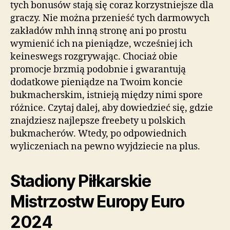
tych bonusów stają się coraz korzystniejsze dla
graczy. Nie można przenieść tych darmowych
zakładów mhh inną stronę ani po prostu
wymienić ich na pieniądze, wcześniej ich
keineswegs rozgrywając. Chociaż obie
promocje brzmią podobnie i gwarantują
dodatkowe pieniądze na Twoim koncie
bukmacherskim, istnieją między nimi spore
różnice. Czytaj dalej, aby dowiedzieć się, gdzie
znajdziesz najlepsze freebety u polskich
bukmacherów. Wtedy, po odpowiednich
wyliczeniach na pewno wyjdziecie na plus.
Stadiony Piłkarskie
Mistrzostw Europy Euro
2024