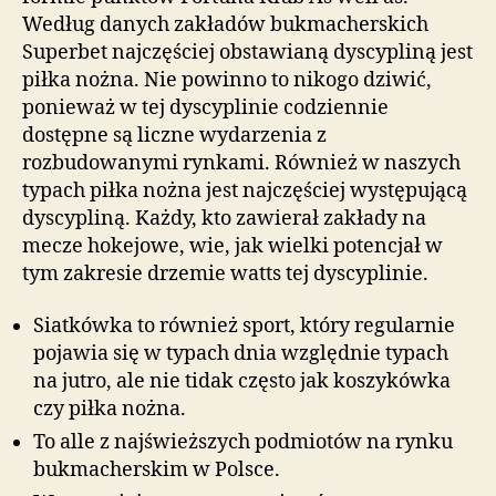
Według danych zakładów bukmacherskich
Superbet najczęściej obstawianą dyscypliną jest
piłka nożna. Nie powinno to nikogo dziwić,
ponieważ w tej dyscyplinie codziennie
dostępne są liczne wydarzenia z
rozbudowanymi rynkami. Również w naszych
typach piłka nożna jest najczęściej występującą
dyscypliną. Każdy, kto zawierał zakłady na
mecze hokejowe, wie, jak wielki potencjał w
tym zakresie drzemie watts tej dyscyplinie.
Siatkówka to również sport, który regularnie
pojawia się w typach dnia względnie typach
na jutro, ale nie tidak często jak koszykówka
czy piłka nożna.
To alle z najświeższych podmiotów na rynku
bukmacherskim w Polsce.