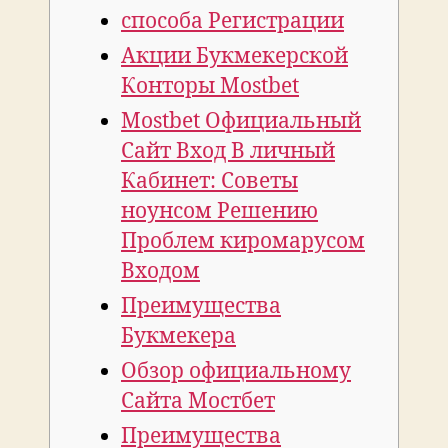
способа Регистрации
Акции Букмекерской
Конторы Mostbet
Mostbet Официальный
Сайт Вход В личный
Кабинет: Советы
ноунсом Решению
Проблем киромарусом
Входом
Преимущества
Букмекера
Обзор официальному
Сайта Мостбет
Преимущества