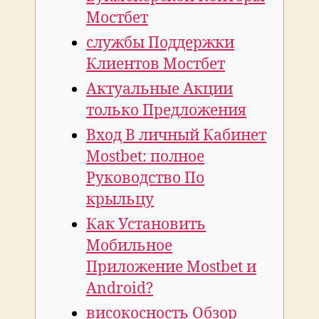
Мостбет
службы Поддержки
Клиентов Мостбет
Актуальные Акции
только Предложения
Вход В личный Кабинет
Mostbet: полное
Руководство По
крыльцу
Как Установить
Мобильное
Приложение Mostbet и
Android?
високосность Обзор