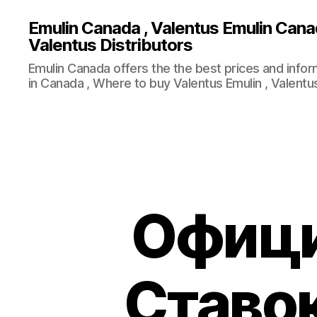
Emulin Canada , Valentus Emulin Cana
Valentus Distributors
Emulin Canada offers the the best prices and info
in Canada , Where to buy Valentus Emulin , Valentus
Офици
Ставок