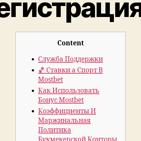
егистраци
Content
Служба Поддержки
🏀 Ставки а Спорт В
Mostbet
Как Использовать
Бонус Mostbet
Коэффициенты И
Маржинальная
Политика
Букмекерской Конторы