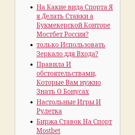
На Какие вида Спорта Я
я Делать Ставки а
Букмекерской Конторе
Мостбет Россия?
только Использовать
Зеркало ддя Входа?
Правила И
обстоятельствами,
Которые Вам нужно
Знать О Бонусах
Настольные Игры И
Рулетка
Биржа Ставок На Спорт
Mostbet