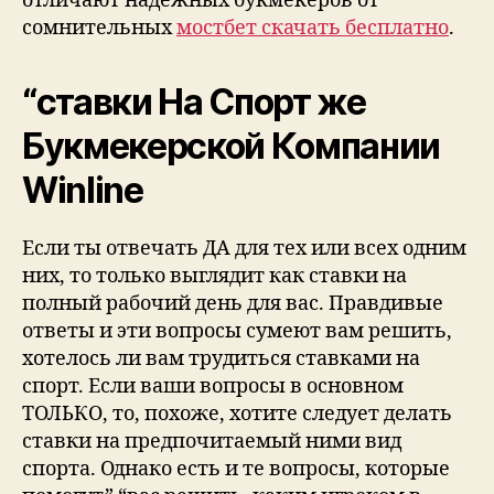
отличают надежных букмекеров от
сомнительных
мостбет скачать бесплатно
.
“ставки На Спорт же
Букмекерской Компании
Winline
Если ты отвечать ДА для тех или всех одним
них, то только выглядит как ставки на
полный рабочий день для вас. Правдивые
ответы и эти вопросы сумеют вам решить,
хотелось ли вам трудиться ставками на
спорт. Если ваши вопросы в основном
ТОЛЬКО, то, похоже, хотите следует делать
ставки на предпочитаемый ними вид
спорта. Однако есть и те вопросы, которые