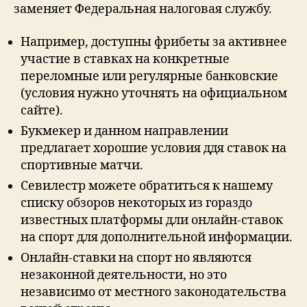
заменяет Федеральная налоговая службу.
Например, доступны фрибеты за активнее
участие в ставках на конкретные
переломные или регулярные банковские
(условия нужно уточнять на официальном
сайте).
Букмекер и данном направлении
предлагает хорошие условия ддя ставок на
спортивные матчи.
Севилестр можете обратиться к нашему
списку обзоров некоторых из гораздо
известных платформы дли онлайн-ставок
на спорт для дополнительной информации.
Онлайн-ставки на спорт но являются
незаконной деятельности, но это
независимо от местного законодательства