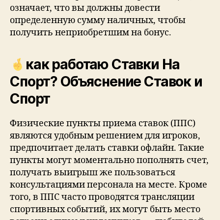
означает, что вы должны довести
определенную сумму наличных, чтобы
получить неприобретшим на бонус.
как работаю Ставки На
Спорт? Объяснение Ставок и
Спорт
Физические пункты приема ставок (ППС)
являются удобным решением для игроков,
предпочитает делать ставки офлайн. Такие
пункты могут моментально пополнять счет,
получать выигрыш же пользоваться
консультациями персонала на месте. Кроме
того, в ППС часто проводятся трансляции
спортивных событий, их могут быть место