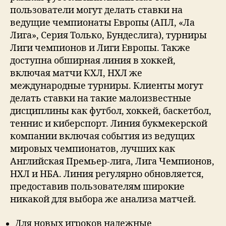
пользователи могут делать ставки на
ведущие чемпионаты Европы (АПЛ, «Ла
Лига», Серия Только, Бундеслига), турниры
Лиги чемпионов и Лиги Европы. Также
доступна обширная линия в хоккей,
включая матчи КХЛ, НХЛ же
международные турниры. Клиенты могут
делать ставки на такие малоизвестные
дисциплины как футбол, хоккей, баскетбол,
теннис и киберспорт. Линия букмекерской
компании включая события из ведущих
мировых чемпионатов, лучших как
Английская Премьер-лига, Лига Чемпионов,
НХЛ и НБА. Линия регулярно обновляется,
предоставив пользователям широкие
никакой для выбора же анализа матчей.
Для новых игроков надежные