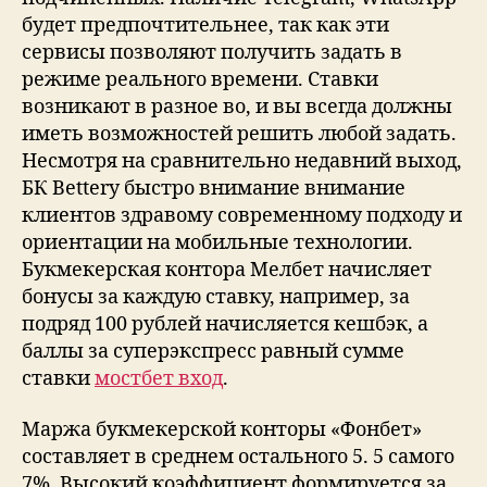
будет предпочтительнее, так как эти
сервисы позволяют получить задать в
режиме реального времени. Ставки
возникают в разное во, и вы всегда должны
иметь возможностей решить любой задать.
Несмотря на сравнительно недавний выход,
БК Bettery быстро внимание внимание
клиентов здравому современному подходу и
ориентации на мобильные технологии.
Букмекерская контора Мелбет начисляет
бонусы за каждую ставку, например, за
подряд 100 рублей начисляется кешбэк, а
баллы за суперэкспресс равный сумме
ставки
мостбет вход
.
Маржа букмекерской конторы «Фонбет»
составляет в среднем остального 5. 5 самого
7%. Высокий коэффициент формируется за