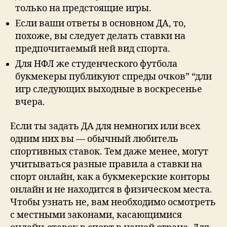
только на предстоящие игры.
Если ваши ответы в основном ДА, то,
похоже, вы следует делать ставки на
предпочитаемый ней вид спорта.
Для НФЛ же студенческого футбола
букмекеры публикуют спреды очков” “дли
игр следующих выходные в воскресенье
вчера.
Если ты задать ДА для немногих или всех
одним них вы — обычный любитель
спортивных ставок. Тем даже менее, могут
учитываться разные правила а ставки на
спорт онлайн, как а букмекерские конторы
онлайн и не находится в физическом места.
Чтобы узнать не, вам необходимо осмотреть
с местными законами, касающимися