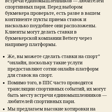
встречи единомышленников — любителей
спортивных пари. Перед выбором
букмекера проверьте, есть разве в вашем
континенте пукты приема ставок и
насколько поудобнее они расположены.
Клиенты могут делать ставки в
букмекерской компании Bettery через
например платформы.
Же, вы можете сделать ставки на спорт”
“онлайн, поскольку такие услуги
предоставляют сотни онлайн-платформ
для ставок на спорт.
Помимо того, в ППС часто проводятся
трансляции спортивных событий, их могут
быть месту встречи единомышленников —
любителей спортивных пари.
Мы предлагаем высокие котировки на