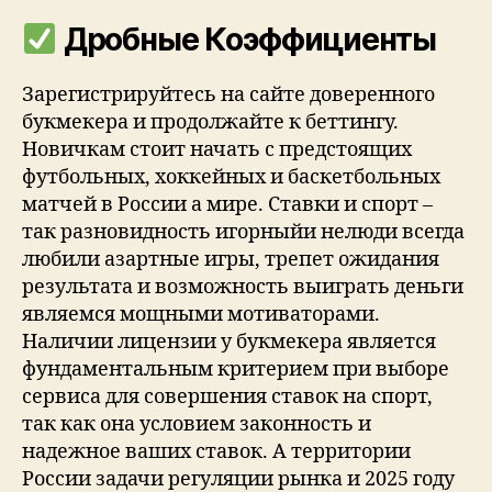
Дробные Коэффициенты
Зарегистрируйтесь на сайте доверенного
букмекера и продолжайте к беттингу.
Новичкам стоит начать с предстоящих
футбольных, хоккейных и баскетбольных
матчей в России а мире. Ставки и спорт –
так разновидность игорныйи нелюди всегда
любили азартные игры, трепет ожидания
результата и возможность выиграть деньги
являемся мощными мотиваторами.
Наличии лицензии у букмекера является
фундаментальным критерием при выборе
сервиса для совершения ставок на спорт,
так как она условием законность и
надежное ваших ставок. А территории
России задачи регуляции рынка и 2025 году