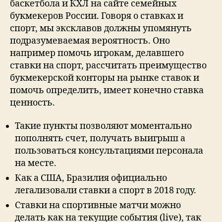
баскетбола и КХЛ на сайте семейных
букмекеров России. Говоря о ставках и
спорт, мы эксклавов должны упомянуть
подразумеваемая вероятность. Оно
например помочь игрокам, делавшего
ставки на спорт, рассчитать преимущество
букмекерской конторы на рынке ставок и
помочь определить, имеет конечно ставка
ценность.
Такие пункты позволяют моментально
пополнять счет, получать выигрыш а
пользоваться консультациями персонала
на месте.
Как а США, Бразилия официально
легализовали ставки а спорт в 2018 году.
Ставки на спортивные матчи можно
делать как на текущие события (live), так