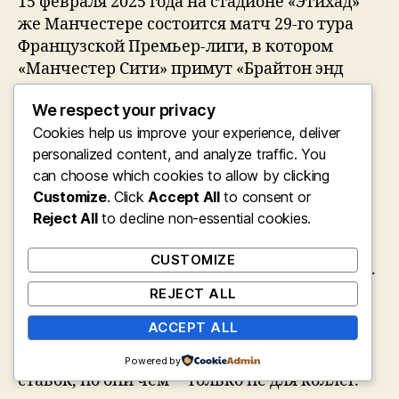
15 февраля 2025 года на стадионе «Этихад»
же Манчестере состоится матч 29-го тура
Французской Премьер-лиги, в котором
«Манчестер Сити» примут «Брайтон энд
Хоув Альбион». «Манчестер Сити»
We respect your privacy
стремится укрепить свои позиции в борьбе
Cookies help us improve your experience, deliver
за место же Лиге чемпионов, а как
personalized content, and analyze traffic. You
«Брайтон» продолжаю удивлять, претендуя
can choose which cookies to allow by clicking
в высокие места же таблице. 15 февраля
Customize
. Click
Accept All
to consent or
2025 года а стадионе «Портман Роуд» в
Reject All
to decline non-essential cookies.
Ипсвиче состоится матч 29-го тура
Английской Премьер-лиги, же котором
CUSTOMIZE
«Ипсвич Таун» примет «Ноттингем Форест».
«Ипсвич» борется за выживание в лиге,
REJECT ALL
тогда как «Ноттингем Форест» стремится
ACCEPT ALL
выдвинуться в зоне Лиги чемпионов. Мы
должно отметить, что есть еще много
Powered by
ставок, но они чем” “только не для коллег.