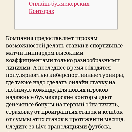
Онлайн-букмекерских
Конторах
Компания предоставляет игрокам
возможностей делать ставки в спортивные
матчи пиппардом высокими
коэффициентами только разнообразными
линиями. А последнее время обходятся
популярностью киберспортивные турниры,
где также надо сделать онлайн ставку на
любимую команду. Для новых игроков
надежные букмекерские конторы дают
денежные бонусы на первый обналичить,
страховку от проигранных ставок и кешбэк
от суммы этих ставок в протяжении месяца.
Следите за Live трансляциями футбола,