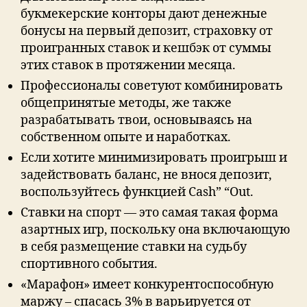
букмекерские конторы дают денежные
бонусы на первый депозит, страховку от
проигранных ставок и кешбэк от суммы
этих ставок в протяжении месяца.
Профессионалы советуют комбинировать
общепринятые методы, же также
разрабатывать твои, основываясь на
собственном опыте и наработках.
Если хотите минимизировать проигрыш и
задействовать баланс, не внося депозит,
воспользуйтесь функцией Cash” “Out.
Ставки на спорт — это самая такая форма
азартных игр, поскольку она включающую
в себя размещение ставки на судьбу
спортивного события.
«Марафон» имеет конкурентоспособную
маржу – спасась 3% в варьируется от