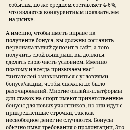
события, но же среднем составляет 4-6%,
что является конкурентным показателем
на рынке.
А именно, чтобы иметь вправе на
получение бонуса, вы должны составить
первоначальный депозит в сайт, а того
получить свой выигрыш, вы должны
сделать свою часть условием. Именно
поэтому и всегда призываем нас”
“читателей ознакомиться с условиями
бонуса/акции, чтобы сначала не было
разочарований. Многие онлайн-платформы
дли ставок на спорт имеют приветственные
бонусы для новых участников, но они идут с
прикрепленные строчки, так как
несвободное денег не случаются. Бонусы
обычно имел требования о пролонгации, Это