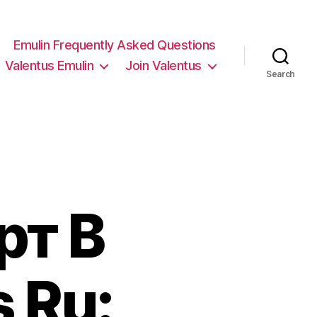
Emulin Frequently Asked Questions
Valentus Emulin
Join Valentus
Search
рт В
 Ru: