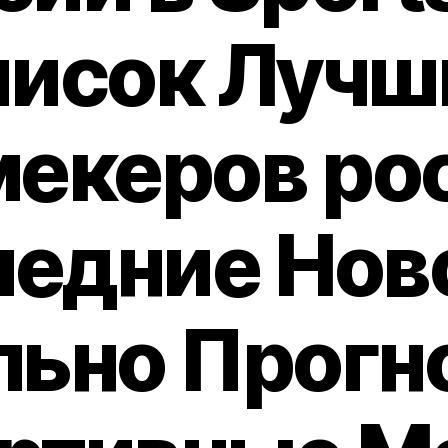
писок Лучш
екеров ро
едние Нов
льно Прогн