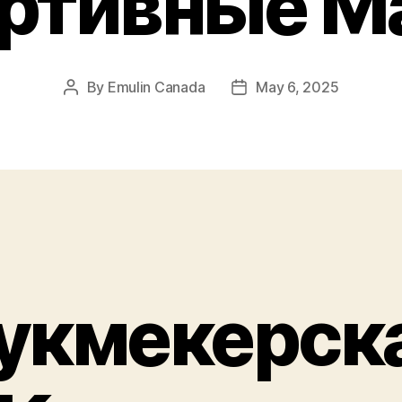
ртивные М
By
Emulin Canada
May 6, 2025
Post
Post
author
date
укмекерск