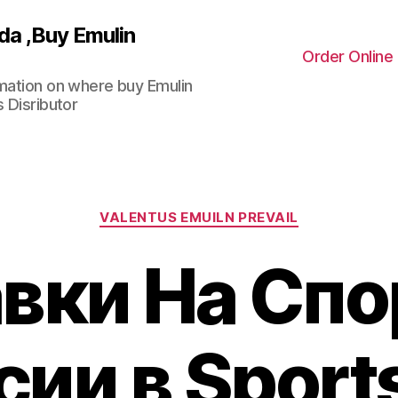
da ,Buy Emulin
Order Online
rmation on where buy Emulin
 Disributor
Categories
VALENTUS EMUILN PREVAIL
вки На Спо
сии в Sports