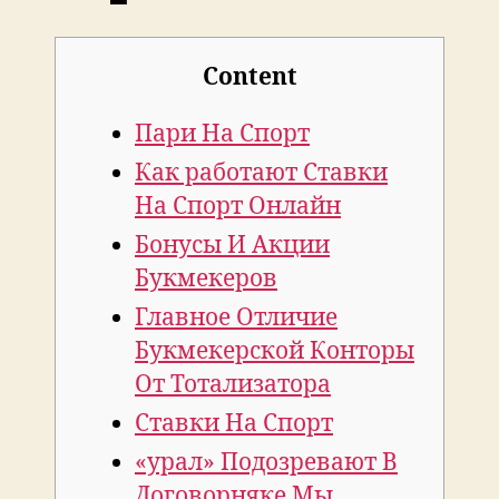
Content
Пари На Спорт
Как работают Ставки
На Спорт Онлайн
Бонусы И Акции
Букмекеров
Главное Отличие
Букмекерской Конторы
От Тотализатора
Ставки На Спорт
«урал» Подозревают В
Договорняке Мы