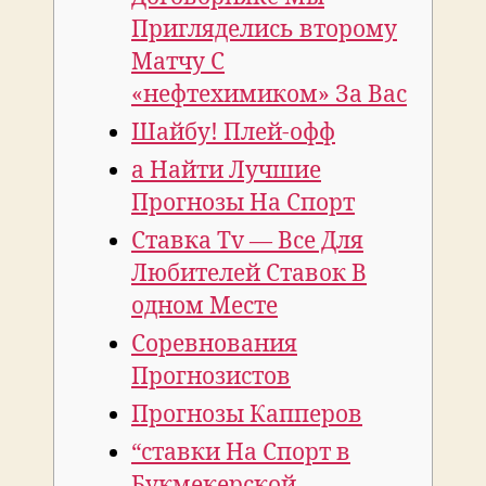
Пригляделись второму
Матчу С
«нефтехимиком» За Вас
Шайбу! Плей-офф
а Найти Лучшие
Прогнозы На Спорт
Ставка Tv — Все Для
Любителей Ставок В
одном Месте
Соревнования
Прогнозистов
Прогнозы Капперов
“ставки На Спорт в
Букмекерской